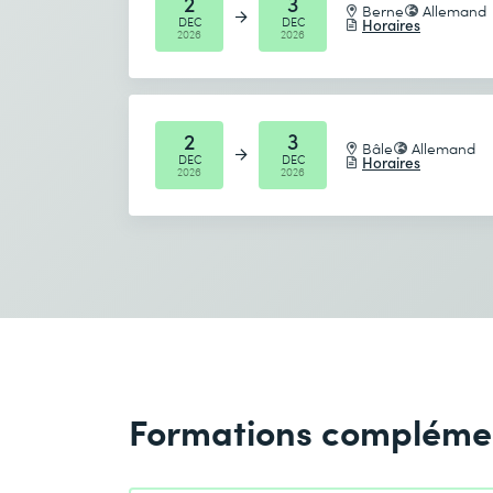
2
3
Berne
Allemand
DEC
DEC
Horaires
2026
2026
2
3
Bâle
Allemand
DEC
DEC
Horaires
2026
2026
Formations compléme