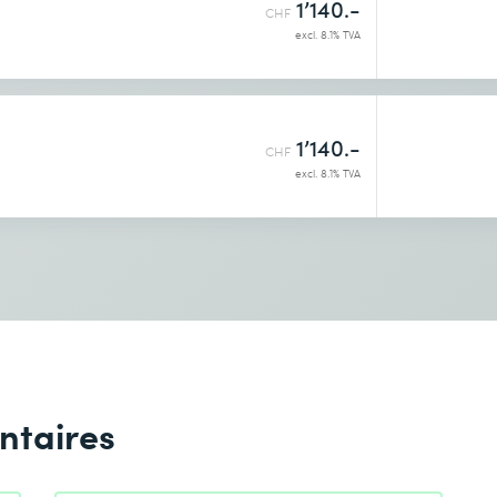
1’140.-
CHF
excl. 8.1% TVA
1’140.-
CHF
excl. 8.1% TVA
ntaires