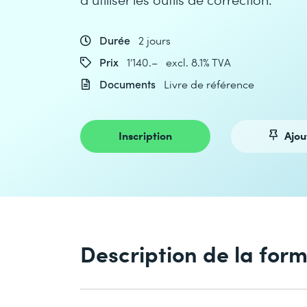
Durée
2 jours
Prix
1'140.– excl. 8.1% TVA
Documents
Livre de référence
Inscription
Ajou
Description de la for