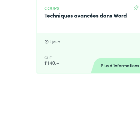
COURS
Techniques avancées dans Word
2 jours
CHF
1'140.–
Plus d’informations