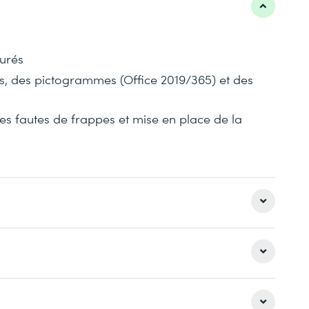
turés
, des pictogrammes (Office 2019/365) et des
es fautes de frappes et mise en place de la
e utilisateur
 n'ayant jamais ou peu travaillé sur Word.