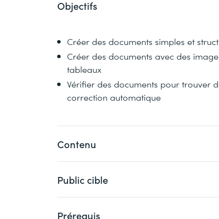
Objectifs
Créer des documents simples et struc
Créer des documents avec des images
tableaux
Vérifier des documents pour trouver d
correction automatique
Contenu
Public cible
L'interface utilisateur
Les différentes zones de l'interfac
Les vues
Prérequis
Cette formation s'adresse aux personnes