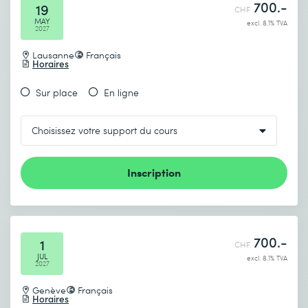
700.-
19
CHF
MAY
excl. 8.1% TVA
2027
Lausanne
Français
Horaires
Sur place
En ligne
Inscription
700.-
1
CHF
JUL
excl. 8.1% TVA
2027
Genève
Français
Horaires