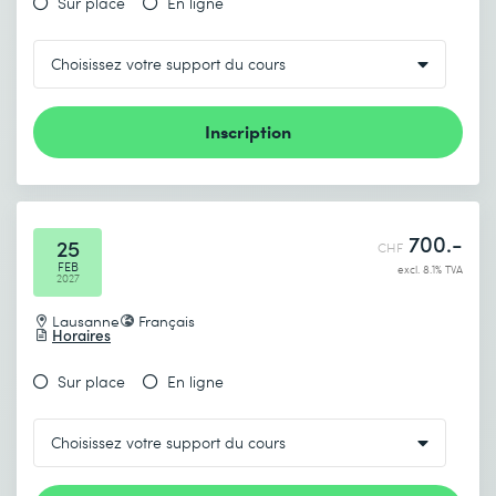
Sur place
En ligne
Inscription
700.-
25
CHF
FEB
excl. 8.1% TVA
2027
Lausanne
Français
Horaires
Sur place
En ligne