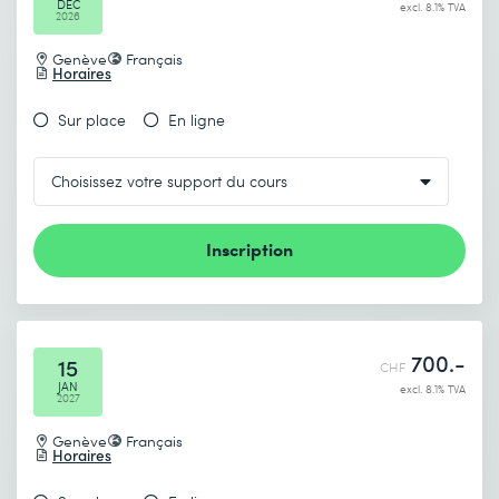
DEC
excl. 8.1% TVA
2026
Genève
Français
Horaires
Sur place
En ligne
Inscription
700.-
15
CHF
JAN
excl. 8.1% TVA
2027
Genève
Français
Horaires