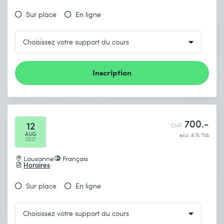
Sur place
En ligne
Inscription
700.-
12
CHF
AUG
excl. 8.1% TVA
2027
Lausanne
Français
Horaires
Sur place
En ligne