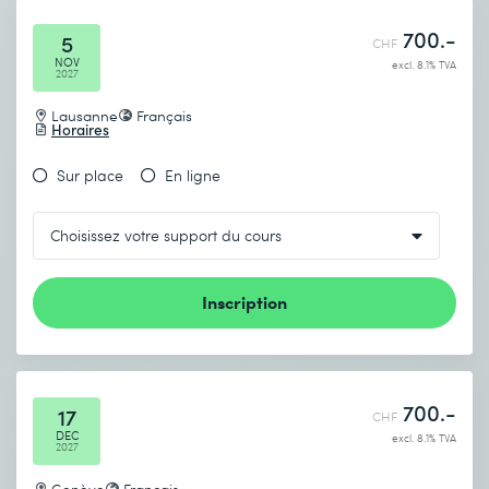
700.-
5
CHF
NOV
excl. 8.1% TVA
2027
Lausanne
Français
Horaires
Sur place
En ligne
Inscription
700.-
17
CHF
DEC
excl. 8.1% TVA
2027
Genève
Français