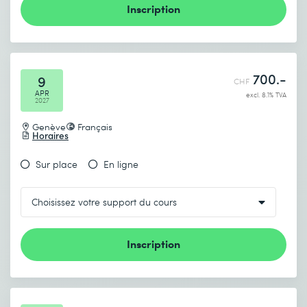
Inscription
700.-
9
CHF
APR
excl. 8.1% TVA
2027
Genève
Français
Horaires
Sur place
En ligne
Inscription