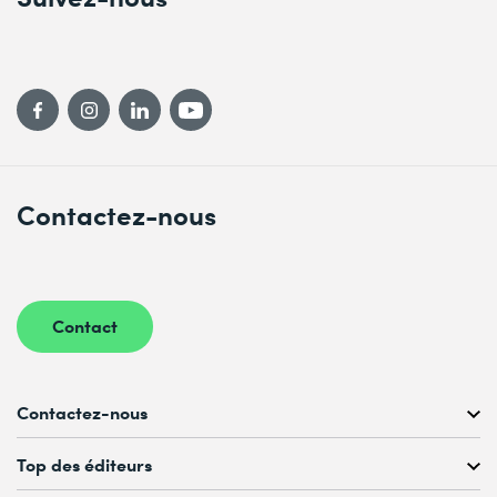
Contactez-nous
Contact
Contactez-nous
Conseil personnalisé au
Top des éditeurs
022 738 80 80 ou 021 321 65 00