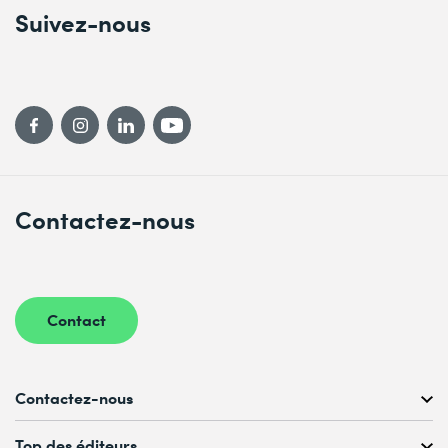
Suivez-nous
Contactez-nous
Contact
Contactez-nous
Conseil personnalisé au
Top des éditeurs