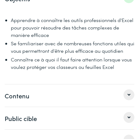
Apprendre à connaître les outils professionnels d'Excel
pour pouvoir résoudre des tâches complexes de
manière efficace
Se familiariser avec de nombreuses fonctions utiles qui
vous permettront d'être plus efficace au quotidien
Connaître ce à quoi il faut faire attention lorsque vous
voulez protéger vos classeurs ou feuilles Excel
Contenu
Les nombreux exercices pratiques proposés permettent
Public cible
d'approfondir ses connaissances et apprendre à créer
des modèles et des formulaires en utilisant les contrôles,