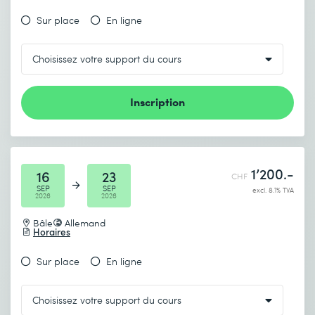
Sur place
En ligne
Inscription
1’200.-
16
23
CHF
SEP
SEP
excl. 8.1% TVA
2026
2026
Bâle
Allemand
Horaires
Sur place
En ligne