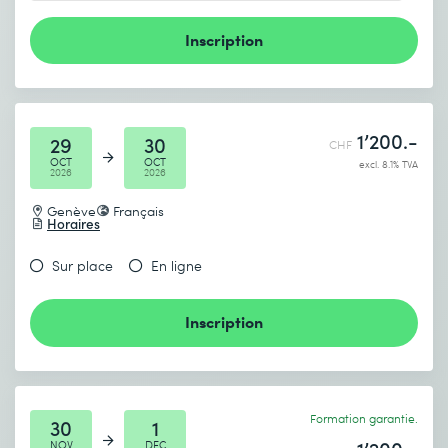
Inscription
1’200.-
29
30
CHF
OCT
OCT
excl. 8.1% TVA
2026
2026
Genève
Français
Horaires
Sur place
En ligne
Inscription
Formation garantie.
30
1
NOV
DEC