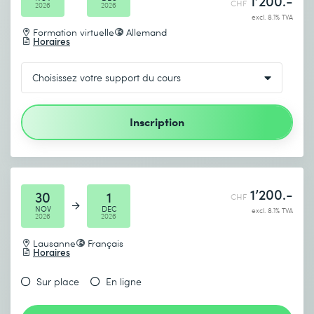
1’200.-
CHF
2026
2026
excl. 8.1% TVA
Formation virtuelle
Allemand
Horaires
Inscription
1’200.-
30
1
CHF
NOV
DEC
excl. 8.1% TVA
2026
2026
Lausanne
Français
Horaires
Sur place
En ligne