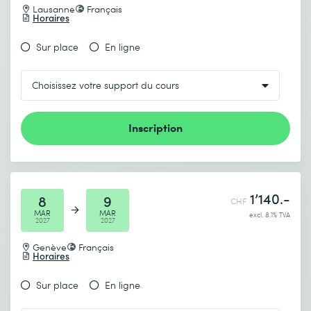
Lausanne
Français
Horaires
Sur place
En ligne
Inscription
1’140.-
8
9
CHF
MAR
MAR
excl. 8.1% TVA
2027
2027
Genève
Français
Horaires
Sur place
En ligne