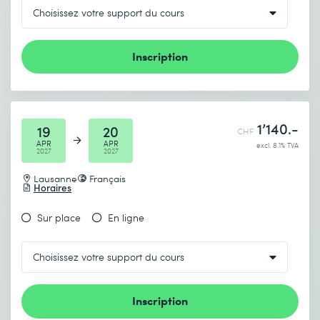
Inscription
1’140.-
19
20
CHF
APR
APR
excl. 8.1% TVA
2027
2027
Lausanne
Français
Horaires
Sur place
En ligne
Inscription