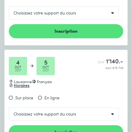
Inscription
1’140.-
4
5
CHF
OCT
OCT
excl. 8.1% TVA
2027
2027
Lausanne
Français
Horaires
Sur place
En ligne
Inscription