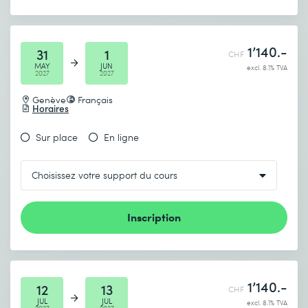
1’140.-
31
1
CHF
MAY
JUN
excl. 8.1% TVA
2027
2027
Genève
Français
Horaires
Sur place
En ligne
Inscription
1’140.-
12
13
CHF
JUL
JUL
excl. 8.1% TVA