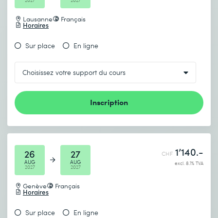
2027
2027
Lausanne
Français
Horaires
Sur place
En ligne
Inscription
1’140.-
26
27
CHF
AUG
AUG
excl. 8.1% TVA
2027
2027
Genève
Français
Horaires
Sur place
En ligne