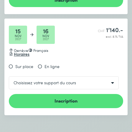
1’140.-
15
16
CHF
NOV
NOV
excl. 8.1% TVA
2027
2027
Genève
Français
Horaires
Sur place
En ligne
Inscription