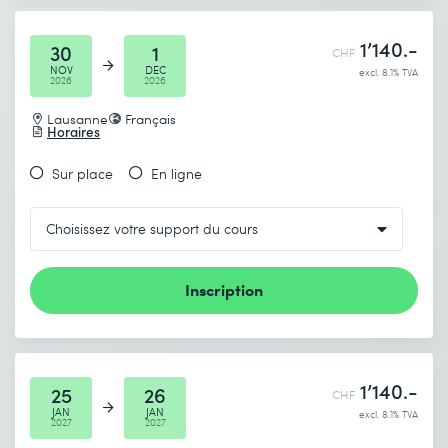
1’140.-
30
1
CHF
NOV
DEC
excl. 8.1% TVA
2026
2026
Lausanne
Français
Horaires
Sur place
En ligne
Inscription
1’140.-
25
26
CHF
JAN
JAN
excl. 8.1% TVA
2027
2027