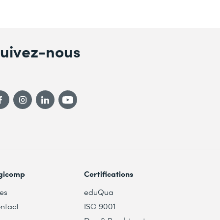
uivez-nous
gicomp
Certifications
tes
eduQua
ntact
ISO 9001