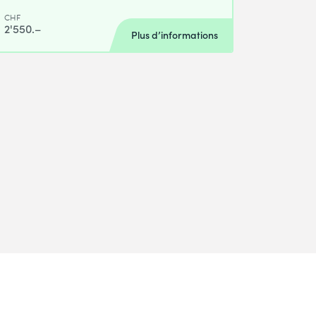
CHF
2'550.–
Plus d’informations