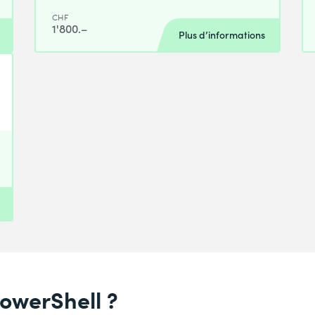
CHF
1'800.–
Plus d’informations
owerShell ?