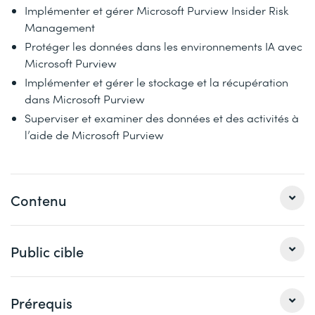
Implémenter et gérer Microsoft Purview Insider Risk
Management
Protéger les données dans les environnements IA avec
Microsoft Purview
Implémenter et gérer le stockage et la récupération
dans Microsoft Purview
Superviser et examiner des données et des activités à
l’aide de Microsoft Purview
Contenu
Le contenu de cette formation intensive est basé sur le
Public cible
contenu de l’examen « SC-401: Administering Information
Security in Microsoft 365 ». Préparez-vous dès
maintenant au cours avec les contenus Microsoft Learn.
En tant qu’administrateur de sécurité des informations,
Prérequis