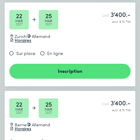
3’400.-
22
25
CHF
MAR
MAR
excl. 8.1% TVA
2027
2027
Zurich
Allemand
Horaires
Sur place
En ligne
Inscription
3’400.-
22
25
CHF
MAR
MAR
excl. 8.1% TVA
2027
2027
Berne
Allemand
Horaires