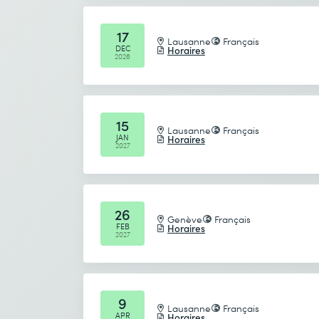
17
Lausanne
Français
DEC
Horaires
2026
Je prends connaissance de
la politique de conf
15
Lausanne
Français
JAN
Horaires
Envoyer
2027
* Champs obligatoires
26
Genève
Français
FEB
Horaires
2027
9
Lausanne
Français
APR
Horaires