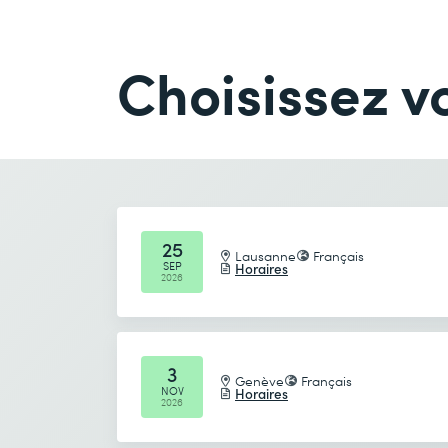
Concepts clés
Créer avec Power Apps
e-mail *
Société *
Bonnes pratiques de design
Choisissez vo
Créer des applications
e-mail *
Common Data Service (CDS)
Créer des flux
Nombre de participants *
Modéliser et créer des processus
Management
Date de début (DD.MM.YYYY) *
Résolution des problèmes
25
Lausanne
Français
SEP
Horaires
Intégration de Power Apps et de 
2026
Date de fin (DD.MM.YYYY) *
Créer des applications incluant 
Je prends connaissance de
la politique de conf
Intégration d’une application da
3
Genève
Français
NOV
Envoyer
Horaires
2026
* Champs obligatoires