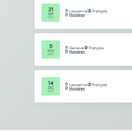
21
Lausanne
Français
SEP
Horaires
2027
5
Genève
Français
NOV
Horaires
2027
14
Lausanne
Français
DEC
Horaires
2027