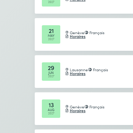
2027
21
Genève
Français
MAY
Horaires
2027
29
Lausanne
Français
JUN
Horaires
2027
13
Genève
Français
AUG
Horaires
2027