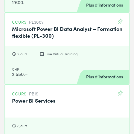
1'600.–
Plus d’informations
COURS
PL300V
Microsoft Power BI Data Analyst – Formation
flexible (PL-300)
3 jours
Live Virtual Training
CHF
2'550.–
Plus d’informations
COURS
PBIS
Power BI Services
2 jours