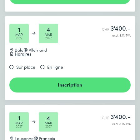
3’400.-
1
4
CHF
MAR
MAR
excl. 8.1% TVA
2027
2027
Bâle
Allemand
Horaires
Sur place
En ligne
Inscription
3’400.-
1
4
CHF
MAR
MAR
excl. 8.1% TVA
2027
2027
Lausanne
Français