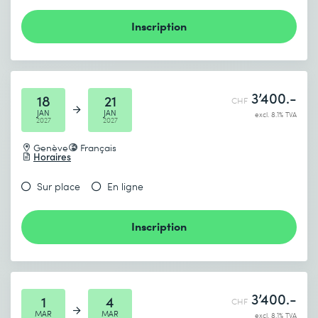
Inscription
3’400.-
18
21
CHF
JAN
JAN
excl. 8.1% TVA
2027
2027
Genève
Français
Horaires
Sur place
En ligne
Inscription
3’400.-
1
4
CHF
MAR
MAR
excl. 8.1% TVA