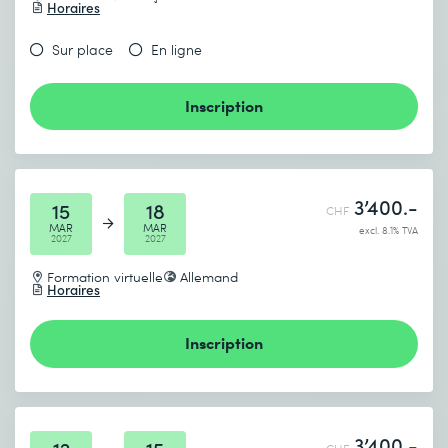
Horaires
Sur place
En ligne
Inscription
3’400.-
15
18
CHF
MAR
MAR
excl. 8.1% TVA
2027
2027
Formation virtuelle
Allemand
Horaires
Inscription
3’400.-