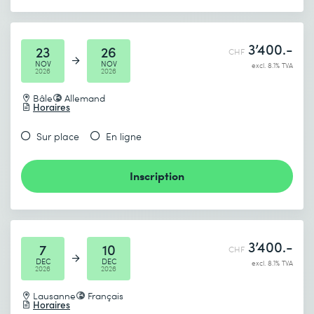
3’400.-
23
26
CHF
NOV
NOV
excl. 8.1% TVA
2026
2026
Bâle
Allemand
Horaires
Sur place
En ligne
Inscription
3’400.-
7
10
CHF
DEC
DEC
excl. 8.1% TVA
2026
2026
Lausanne
Français
Horaires