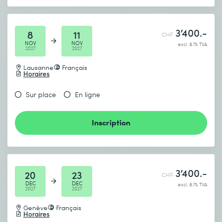
3’400.-
8
11
CHF
NOV
NOV
excl. 8.1% TVA
2027
2027
Lausanne
Français
Horaires
Sur place
En ligne
Inscription
3’400.-
20
23
CHF
DEC
DEC
excl. 8.1% TVA
2027
2027
Genève
Français
Horaires