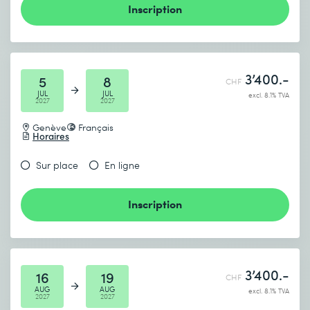
Inscription
3’400.-
5
8
CHF
JUL
JUL
excl. 8.1% TVA
2027
2027
Genève
Français
Horaires
Sur place
En ligne
Inscription
3’400.-
16
19
CHF
AUG
AUG
excl. 8.1% TVA
2027
2027