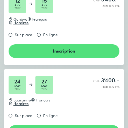
12
15
CHF
APR
APR
excl. 8.1% TVA
2027
2027
Genève
Français
Horaires
Sur place
En ligne
Inscription
3’400.-
24
27
CHF
MAY
MAY
excl. 8.1% TVA
2027
2027
Lausanne
Français
Horaires
Sur place
En ligne