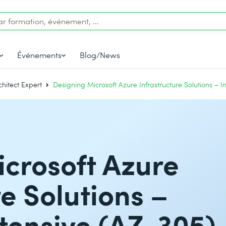
Événements
Blog/News
chitect Expert
Designing Microsoft Azure Infrastructure Solutions – I
crosoft Azure
re Solutions –
tensive (AZ-305)