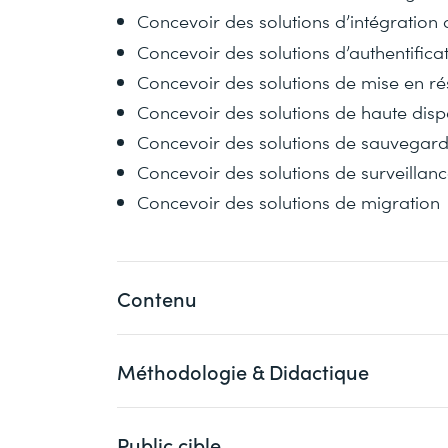
Concevoir des solutions d’intégration
Concevoir des solutions d’authentificati
Concevoir des solutions de mise en r
Concevoir des solutions de haute dispo
Concevoir des solutions de sauvegard
Concevoir des solutions de surveillan
Concevoir des solutions de migration
Contenu
Le contenu de cette formation intensive 
Méthodologie & Didactique
Designing Microsoft Azure Infrastructure
formations AZ-303 et AZ-304. Commence
Ce cours est une formation intensive (blo
formation sur Microsoft Learn. Lors des s
Public cible