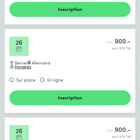
Inscription
900.-
26
CHF
JAN
excl. 8.1% TVA
2027
Berne
Allemand
Horaires
Sur place
En ligne
Inscription
900.-
26
CHF
JAN
excl. 8.1% TVA
2027