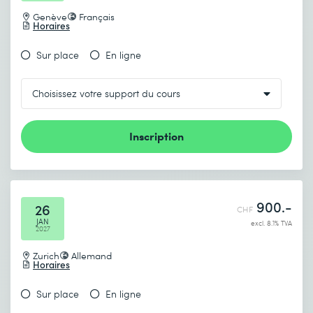
Genève
Français
Horaires
Sur place
En ligne
Inscription
900.-
26
CHF
JAN
excl. 8.1% TVA
2027
Zurich
Allemand
Horaires
Sur place
En ligne