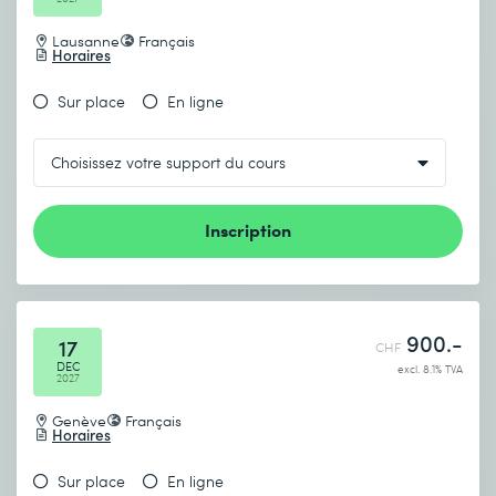
Lausanne
Français
Horaires
Sur place
En ligne
Inscription
900.-
17
CHF
DEC
excl. 8.1% TVA
2027
Genève
Français
Horaires
Sur place
En ligne