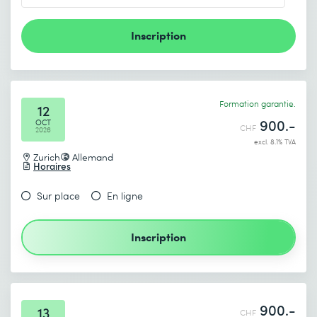
Inscription
Formation garantie.
12
900.-
OCT
CHF
2026
excl. 8.1% TVA
Zurich
Allemand
Horaires
Sur place
En ligne
Inscription
900.-
13
CHF