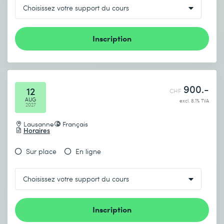
Inscription
900.-
12
CHF
AUG
excl. 8.1% TVA
2027
Lausanne
Français
Horaires
Sur place
En ligne
Inscription