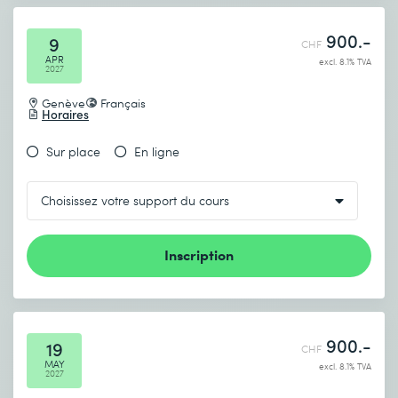
900.-
9
CHF
APR
excl. 8.1% TVA
2027
Genève
Français
Horaires
Sur place
En ligne
Inscription
900.-
19
CHF
MAY
excl. 8.1% TVA
2027