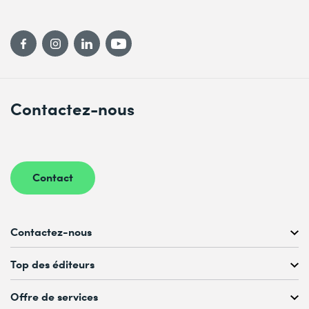
Contactez-nous
Contact
Contactez-nous
Conseil personnalisé au
Top des éditeurs
022 738 80 80 ou 021 321 65 00
du Lu au Ve, 08h00–17h00
Offre de services
Microsoft