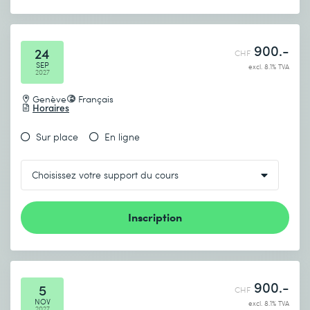
900.-
24
CHF
SEP
excl. 8.1% TVA
2027
Genève
Français
Horaires
Sur place
En ligne
Inscription
900.-
5
CHF
NOV
excl. 8.1% TVA
2027