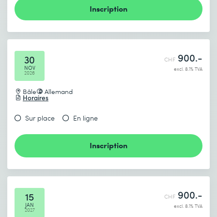
Inscription
900.-
30
CHF
NOV
excl. 8.1% TVA
2026
Bâle
Allemand
Horaires
Sur place
En ligne
Inscription
900.-
15
CHF
JAN
excl. 8.1% TVA
2027