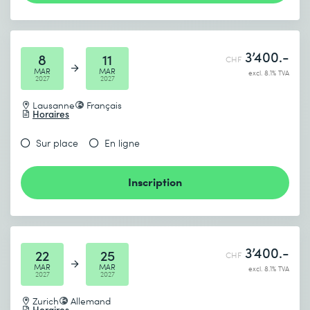
3’400.-
8
11
CHF
MAR
MAR
excl. 8.1% TVA
2027
2027
Lausanne
Français
Horaires
Sur place
En ligne
Inscription
3’400.-
22
25
CHF
MAR
MAR
excl. 8.1% TVA
2027
2027
Zurich
Allemand
Horaires