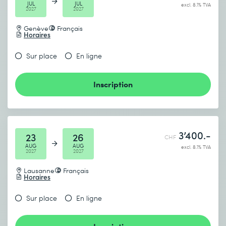
JUL
JUL
excl. 8.1% TVA
2027
2027
Genève
Français
Horaires
Sur place
En ligne
Inscription
3’400.-
23
26
CHF
AUG
AUG
excl. 8.1% TVA
2027
2027
Lausanne
Français
Horaires
Sur place
En ligne