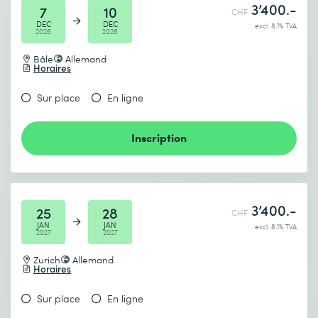
3’400.-
7
10
CHF
DEC
DEC
excl. 8.1% TVA
2026
2026
Bâle
Allemand
Horaires
Sur place
En ligne
Inscription
3’400.-
25
28
CHF
JAN
JAN
excl. 8.1% TVA
2027
2027
Zurich
Allemand
Horaires
Sur place
En ligne