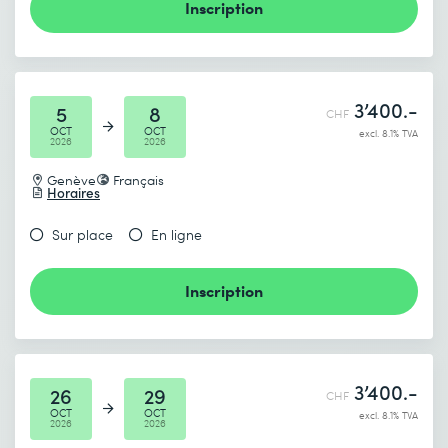
Inscription
3’400.-
5
8
CHF
OCT
OCT
excl. 8.1% TVA
2026
2026
Genève
Français
Horaires
Sur place
En ligne
Inscription
3’400.-
26
29
CHF
OCT
OCT
excl. 8.1% TVA
2026
2026