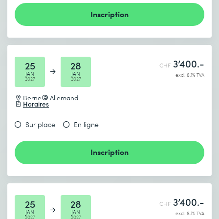
Inscription
3’400.-
25
28
CHF
JAN
JAN
excl. 8.1% TVA
2027
2027
Berne
Allemand
Horaires
Sur place
En ligne
Inscription
3’400.-
25
28
CHF
JAN
JAN
excl. 8.1% TVA
2027
2027