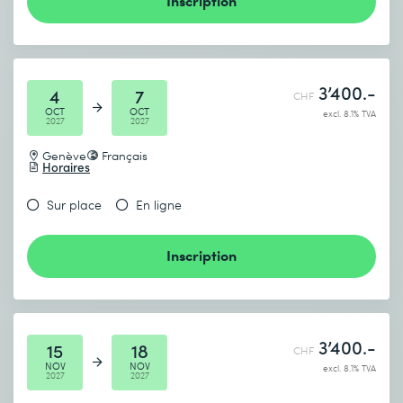
Inscription
3’400.-
4
7
CHF
OCT
OCT
excl. 8.1% TVA
2027
2027
Genève
Français
Horaires
Sur place
En ligne
Inscription
3’400.-
15
18
CHF
NOV
NOV
excl. 8.1% TVA
2027
2027