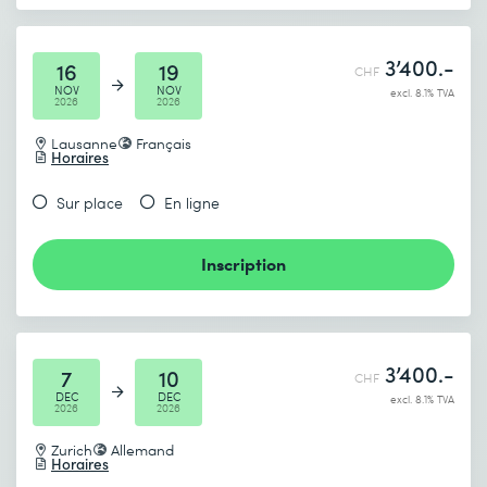
3’400.-
16
19
CHF
NOV
NOV
excl. 8.1% TVA
2026
2026
Lausanne
Français
Horaires
Sur place
En ligne
Inscription
3’400.-
7
10
CHF
DEC
DEC
excl. 8.1% TVA
2026
2026
Zurich
Allemand
Horaires