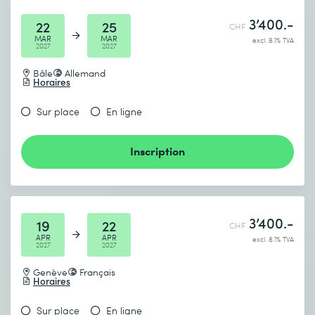
3’400.-
22
25
CHF
MAR
MAR
excl. 8.1% TVA
2027
2027
Bâle
Allemand
Horaires
Sur place
En ligne
Inscription
3’400.-
19
22
CHF
APR
APR
excl. 8.1% TVA
2027
2027
Genève
Français
Horaires
Sur place
En ligne