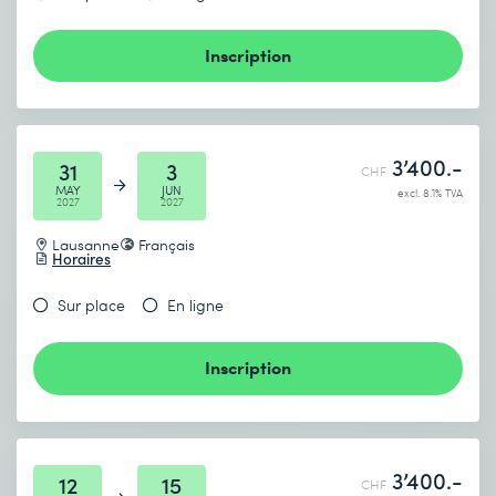
Inscription
3’400.-
31
3
CHF
MAY
JUN
excl. 8.1% TVA
2027
2027
Lausanne
Français
Horaires
Sur place
En ligne
Inscription
3’400.-
12
15
CHF