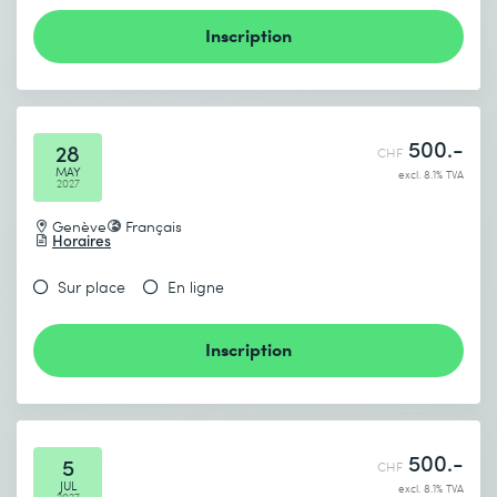
Inscription
500.-
28
CHF
MAY
excl. 8.1% TVA
2027
Genève
Français
Horaires
Sur place
En ligne
Inscription
500.-
5
CHF
JUL
excl. 8.1% TVA