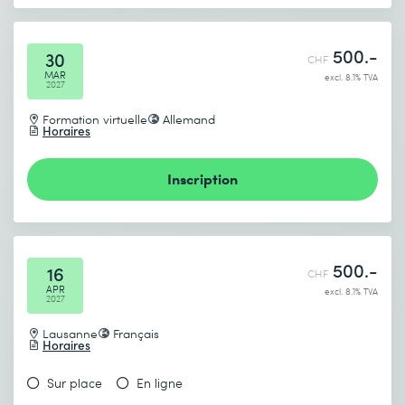
500.-
30
CHF
MAR
excl. 8.1% TVA
2027
Formation virtuelle
Allemand
Horaires
Inscription
500.-
16
CHF
APR
excl. 8.1% TVA
2027
Lausanne
Français
Horaires
Sur place
En ligne