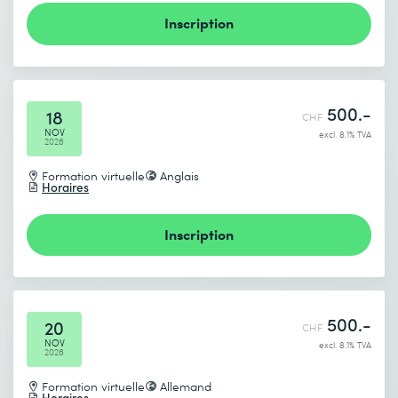
Inscription
Envoyer
* Champs obligatoires
500.-
18
CHF
NOV
excl. 8.1% TVA
2026
Formation virtuelle
Anglais
Horaires
Inscription
500.-
20
CHF
NOV
excl. 8.1% TVA
2026
Formation virtuelle
Allemand
Horaires