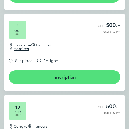
500.-
1
CHF
OCT
excl. 8.1% TVA
2027
Lausanne
Français
Horaires
Sur place
En ligne
Inscription
500.-
12
CHF
NOV
excl. 8.1% TVA
2027
Genève
Français