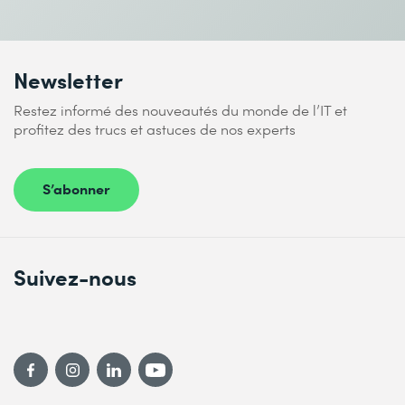
Je prends connaissance de
la politique de confidentialité
.
Newsletter
Envoyer
Restez informé des nouveautés du monde de l’IT et
profitez des trucs et astuces de nos experts
* Champs obligatoires
S’abonner
Suivez-nous