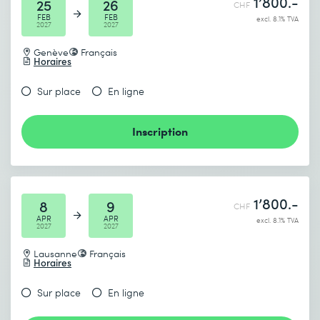
1’800.-
25
26
CHF
FEB
FEB
excl. 8.1% TVA
2027
2027
Genève
Français
Horaires
Sur place
En ligne
Inscription
1’800.-
8
9
CHF
APR
APR
excl. 8.1% TVA
2027
2027
Lausanne
Français
Horaires
Sur place
En ligne