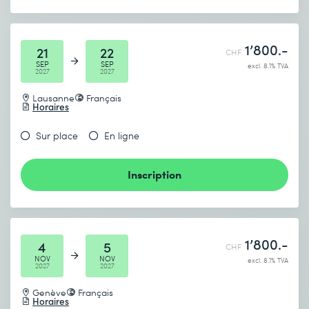
1’800.-
21
22
CHF
SEP
SEP
excl. 8.1% TVA
2027
2027
Lausanne
Français
Horaires
Sur place
En ligne
Inscription
1’800.-
4
5
CHF
NOV
NOV
excl. 8.1% TVA
2027
2027
Genève
Français
Horaires