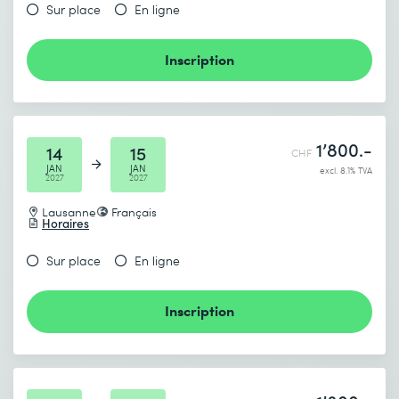
Sur place
En ligne
Inscription
1’800.-
14
15
CHF
JAN
JAN
excl. 8.1% TVA
2027
2027
Lausanne
Français
Horaires
Sur place
En ligne
Inscription