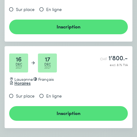
Sur place
En ligne
Inscription
1’800.-
16
17
CHF
DEC
DEC
excl. 8.1% TVA
2027
2027
Lausanne
Français
Horaires
Sur place
En ligne
Inscription