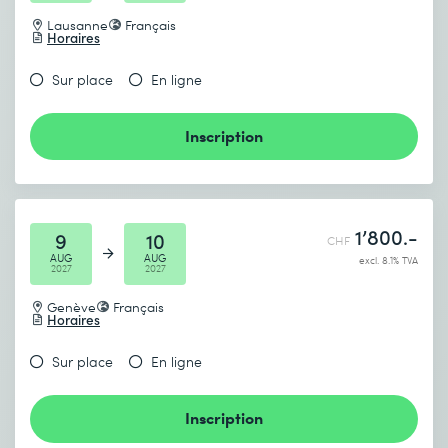
Lausanne
Français
Horaires
Sur place
En ligne
Inscription
1’800.-
9
10
CHF
AUG
AUG
excl. 8.1% TVA
2027
2027
Genève
Français
Horaires
Sur place
En ligne
Inscription