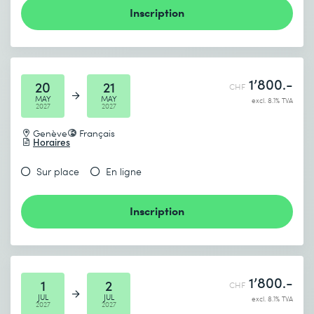
Inscription
1’800.-
20
21
CHF
MAY
MAY
excl. 8.1% TVA
2027
2027
Genève
Français
Horaires
Sur place
En ligne
Inscription
1’800.-
1
2
CHF
JUL
JUL
excl. 8.1% TVA
2027
2027