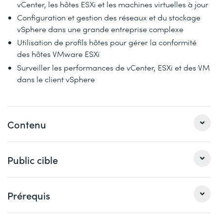
vCenter, les hôtes ESXi et les machines virtuelles à jour
Configuration et gestion des réseaux et du stockage
vSphere dans une grande entreprise complexe
Utilisation de profils hôtes pour gérer la conformité
des hôtes VMware ESXi
Surveiller les performances de vCenter, ESXi et des VM
dans le client vSphere
Contenu
1 Course Introduction
Public cible
Introductions and course logistics
Cette formation complète s'adresse aux personnes
Course objectives
Prérequis
débutant avec vSphere ainsi qu'aux personnes qui
désirent se préparer à l'examen de la certification.
2 vSphere and Virtualization Overview