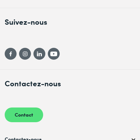
Recognize use cases for vSphere DRS settings
Monitor a vSphere DRS cluster
Describe how vSphere HA responds to different types
Suivez-nous
of failures
Identify options for configuring network redundancy in
a vSphere HA cluster
Recognize the use cases for various vSphere HA
settings
Configure a cluster enabled for vSphere DRS and
vSphere HA
Contactez-nous
Recognize when to use vSphere Fault Tolerance
Describe the function of the vCLS
Recognize operations that might disrupt the healthy
functioning of vCLS VMs
Contact
9 Managing the vSphere Lifecycle
Generate vCenter interoperability reports
Contactez-nous