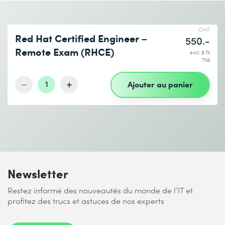
e-mail *
Téléphone *
CHF
Red Hat Certified Engineer –
550.-
Nombre de participants *
Lieu de formation souhaité
Remote Exam (RHCE)
excl. 8.1%
TVA
Date de début (DD.MM.YYYY) *
Ajouter au panier
1
Je prends connaissance de
la politique de confidentialité
.
Date de fin (DD.MM.YYYY) *
Envoyer
* Champs obligatoires
Newsletter
Restez informé des nouveautés du monde de l’IT et
profitez des trucs et astuces de nos experts