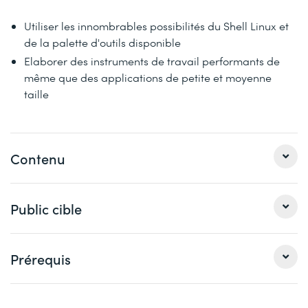
Utiliser les innombrables possibilités du Shell Linux et
de la palette d'outils disponible
Elaborer des instruments de travail performants de
même que des applications de petite et moyenne
taille
Contenu
Dans les cours de base Linux, il n'y a pas matière à
Public cible
pratiquer tous les thèmes de manière approfondie de
façon à pouvoir couvrir largement l'utilisation du shell et
de sa palette d'outils. Cette formation vous en offre
Programmeurs Linux expérimentés, administrateurs
Prérequis
l'opportunité. Vous allez travailler avec le shell standard
Linux avec expérience de la programmation.
de Linux, le Bourne Again Shell (bash).
Expérience de l'éditeur vi ou vim et de la programmation,