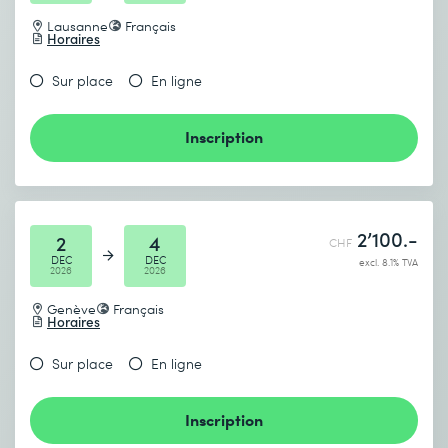
Lausanne
Français
Horaires
Sur place
En ligne
Inscription
2’100.-
2
4
CHF
DEC
DEC
excl. 8.1% TVA
2026
2026
Genève
Français
Horaires
Sur place
En ligne
Inscription