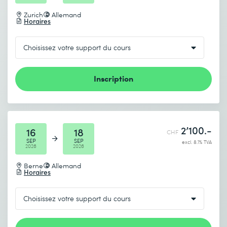
Je prends connaissance de
la politique de confidentialité
.
Zurich
Allemand
Horaires
Envoyer
* Champs obligatoires
Inscription
2’100.-
16
18
CHF
SEP
SEP
excl. 8.1% TVA
2026
2026
Berne
Allemand
Horaires