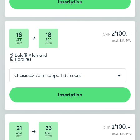
Inscription
2’100.-
16
18
CHF
SEP
SEP
excl. 8.1% TVA
2026
2026
Bâle
Allemand
Horaires
Inscription
2’100.-
21
23
CHF
OCT
OCT
excl. 8.1% TVA
2026
2026