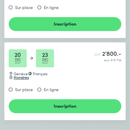
Sur place
En ligne
Inscription
2’800.-
20
23
CHF
DEC
DEC
excl. 8.1% TVA
2027
2027
Genève
Français
Horaires
Sur place
En ligne
Inscription