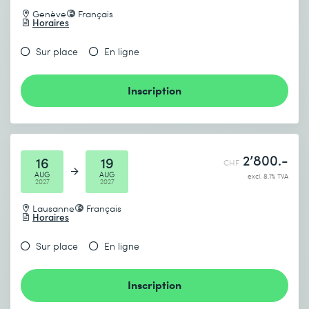
Genève
Français
Horaires
Sur place
En ligne
Inscription
2’800.-
16
19
CHF
AUG
AUG
excl. 8.1% TVA
2027
2027
Lausanne
Français
Horaires
Sur place
En ligne
Inscription