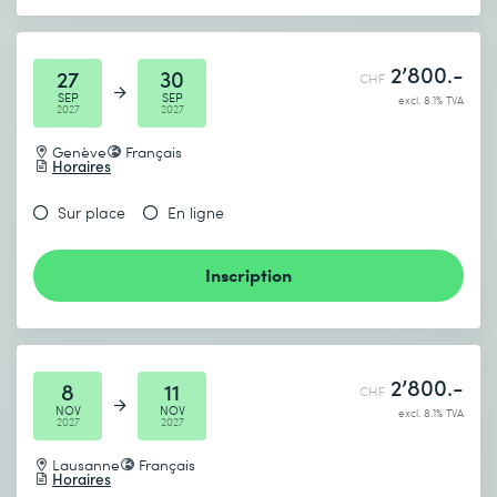
2’800.-
27
30
CHF
SEP
SEP
excl. 8.1% TVA
2027
2027
Genève
Français
Horaires
Sur place
En ligne
Inscription
2’800.-
8
11
CHF
NOV
NOV
excl. 8.1% TVA
2027
2027
Lausanne
Français
Horaires