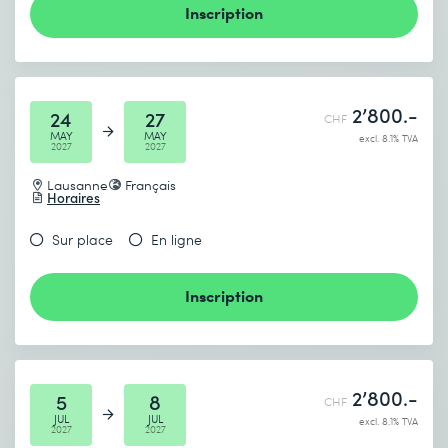
Inscription
2’800.-
24
27
CHF
MAY
MAY
excl. 8.1% TVA
2027
2027
Lausanne
Français
Horaires
Sur place
En ligne
Inscription
2’800.-
5
8
CHF
JUL
JUL
excl. 8.1% TVA
2027
2027