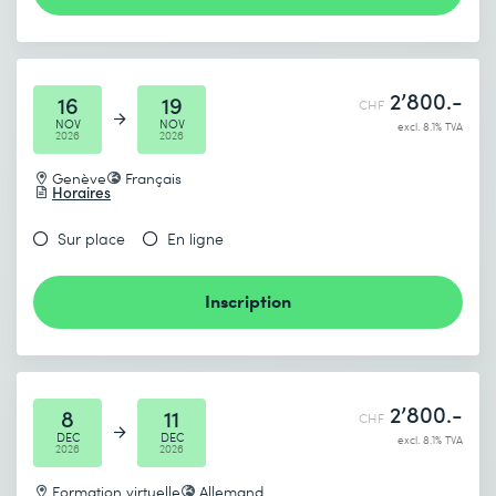
2’800.-
16
19
CHF
NOV
NOV
excl. 8.1% TVA
2026
2026
Genève
Français
Horaires
Sur place
En ligne
Inscription
2’800.-
8
11
CHF
DEC
DEC
excl. 8.1% TVA
2026
2026
Formation virtuelle
Allemand