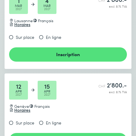
1
4
CHF
MAR
MAR
excl. 8.1% TVA
2027
2027
Lausanne
Français
Horaires
Sur place
En ligne
Inscription
2’800.-
12
15
CHF
APR
APR
excl. 8.1% TVA
2027
2027
Genève
Français
Horaires
Sur place
En ligne