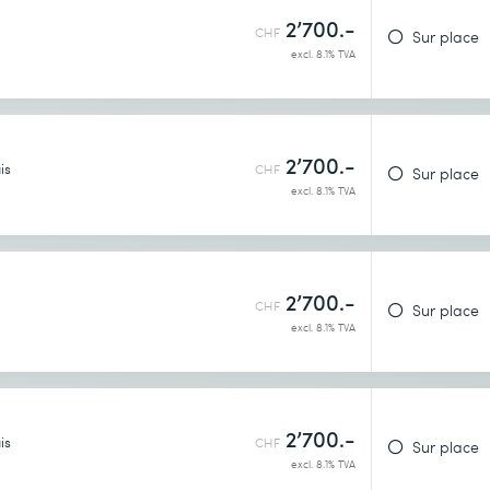
2’700.-
nnées
CHF
Sur place
excl. 8.1% TVA
rchestration du stockage
2’700.-
is
CHF
Sur place
excl. 8.1% TVA
Ray
2’700.-
CHF
Sur place
excl. 8.1% TVA
tant
2’700.-
is
CHF
Sur place
ocal
excl. 8.1% TVA