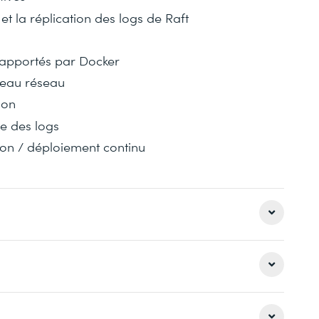
 la réplication des logs de Raft
 apportés par Docker
veau réseau
ion
ée des logs
ion / déploiement continu
 immédiats apportés par utilisation de Docker