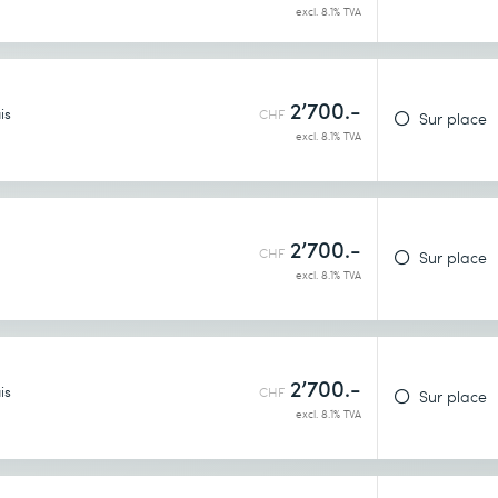
excl. 8.1% TVA
2’700.-
is
CHF
Sur place
excl. 8.1% TVA
ructions d’un Dockerfile
d
identialité
.
2’700.-
CHF
Sur place
excl. 8.1% TVA
2’700.-
is
CHF
Sur place
excl. 8.1% TVA
 source