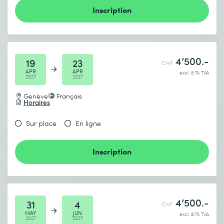
Inscription
4’500.-
19
23
CHF
APR
APR
excl. 8.1% TVA
2027
2027
Genève
Français
Horaires
Sur place
En ligne
Inscription
4’500.-
31
4
CHF
MAY
JUN
excl. 8.1% TVA
2027
2027