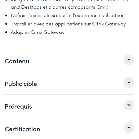
and Desktops et d’autres composants Citrix
Définir l’accès utilisateur et l’expérience utilisateur
Travailler avec des applications sur Citrix Gateway
Adapter Citrix Gateway
Contenu
Module 1: Getting Started
Public cible
Introduction to NetScaler ADC
Feature and Platform Overview
Cette formation s’adresse aux administrateurs et aux
Prérequis
Deployment Options
ingénieurs.
Architectural Overview
Il n’est pas nécessaire d’avoir des connaissances
Certification
Setup and Management
préalables de NetScaler ADC pour suivre ce cours. Il est