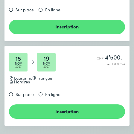
Sur place
En ligne
Inscription
4’500.-
15
19
CHF
NOV
NOV
excl. 8.1% TVA
2027
2027
Lausanne
Français
Horaires
Sur place
En ligne
Inscription