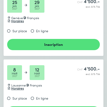
4’500.-
25
29
CHF
JAN
JAN
excl. 8.1% TVA
2027
2027
Genève
Français
Horaires
Sur place
En ligne
Inscription
4’500.-
8
12
CHF
MAR
MAR
excl. 8.1% TVA
2027
2027
Lausanne
Français
Horaires
Sur place
En ligne