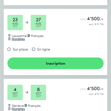
4’500.-
23
27
CHF
AUG
AUG
excl. 8.1% TVA
2027
2027
Lausanne
Français
Horaires
Sur place
En ligne
Inscription
4’500.-
4
8
CHF
OCT
OCT
excl. 8.1% TVA
2027
2027
Genève
Français
Horaires