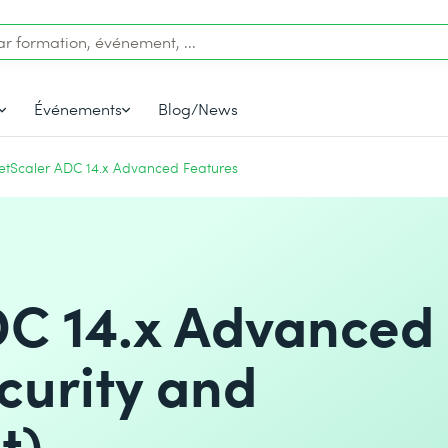
Événements
Blog/News
etScaler ADC 14.x Advanced Features
DC 14.x Advanced
curity and
t)