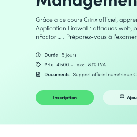
Grâce à ce cours Citrix officiel, app
Application Firewall : attaques web, 
nFactor … . Préparez-vous à l’examen
Durée
5 jours
Prix
4'500.– excl. 8.1% TVA
Documents
Support officiel numérique C
Inscription
Ajou