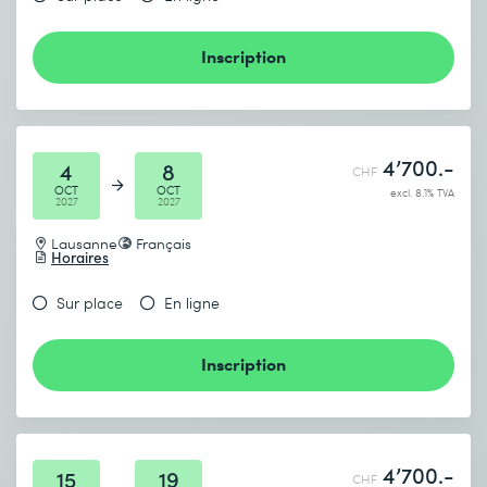
Inscription
4’700.-
4
8
CHF
OCT
OCT
excl. 8.1% TVA
2027
2027
Lausanne
Français
Horaires
Sur place
En ligne
Inscription
4’700.-
15
19
CHF