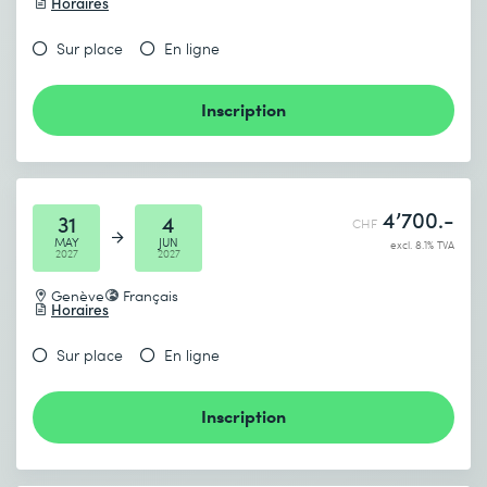
Horaires
Sur place
En ligne
Inscription
4’700.-
31
4
CHF
MAY
JUN
excl. 8.1% TVA
2027
2027
Genève
Français
Horaires
Sur place
En ligne
Inscription