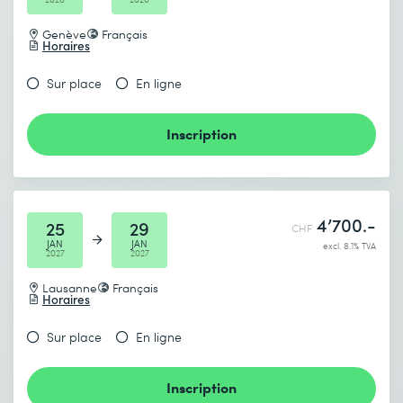
Genève
Français
Horaires
Sur place
En ligne
Inscription
4’700.-
25
29
CHF
JAN
JAN
excl. 8.1% TVA
2027
2027
Lausanne
Français
Horaires
Sur place
En ligne
Inscription