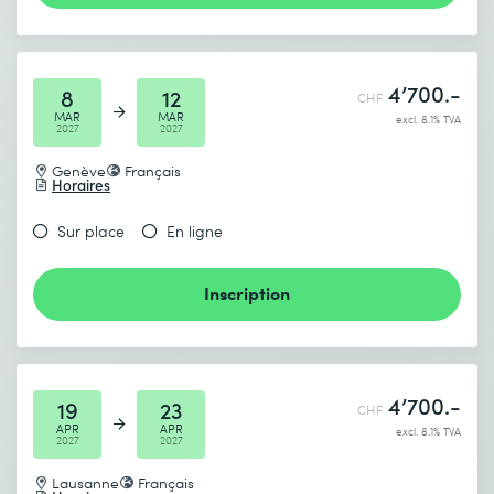
4’700.-
8
12
CHF
MAR
MAR
excl. 8.1% TVA
2027
2027
Genève
Français
Horaires
Sur place
En ligne
Inscription
4’700.-
19
23
CHF
APR
APR
excl. 8.1% TVA
2027
2027
Lausanne
Français