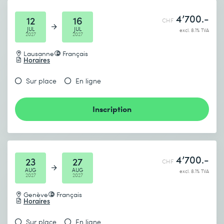
4’700.-
12
16
CHF
JUL
JUL
excl. 8.1% TVA
2027
2027
Lausanne
Français
Horaires
Sur place
En ligne
Inscription
4’700.-
23
27
CHF
AUG
AUG
excl. 8.1% TVA
2027
2027
Genève
Français
Horaires
Sur place
En ligne