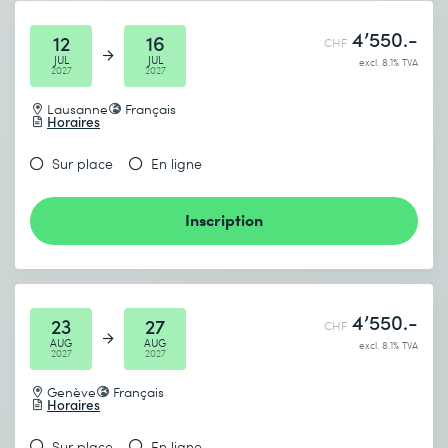
4’550.-
12
16
CHF
JUL
JUL
excl. 8.1% TVA
2027
2027
Lausanne
Français
Horaires
Sur place
En ligne
Inscription
4’550.-
23
27
CHF
AUG
AUG
excl. 8.1% TVA
2027
2027
Genève
Français
Horaires
Sur place
En ligne