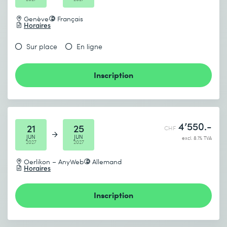
Genève
Français
Horaires
Sur place
En ligne
Inscription
4’550.-
21
25
CHF
JUN
JUN
excl. 8.1% TVA
2027
2027
Oerlikon – AnyWeb
Allemand
Horaires
Inscription