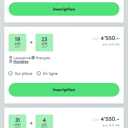
Inscription
4’550.-
19
23
CHF
APR
APR
excl. 8.1% TVA
2027
2027
Lausanne
Français
Horaires
Sur place
En ligne
Inscription
4’550.-
31
4
CHF
MAY
JUN
excl. 8.1% TVA
2027
2027