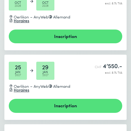
OCT
OCT
excl. 8.1% TVA
2026
2026
Oerlikon – AnyWeb
Allemand
Horaires
Inscription
4’550.-
25
29
CHF
JAN
JAN
excl. 8.1% TVA
2027
2027
Oerlikon – AnyWeb
Allemand
Horaires
Inscription