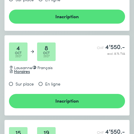
Inscription
4’550.-
4
8
CHF
OCT
OCT
excl. 8.1% TVA
2027
2027
Lausanne
Français
Horaires
Sur place
En ligne
Inscription
4’550.-
15
19
CHF