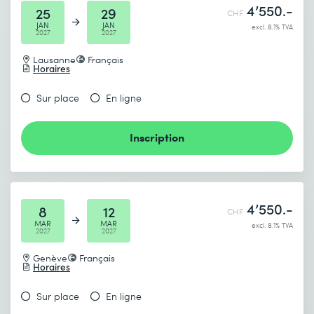
4’550.-
25
29
CHF
JAN
JAN
excl. 8.1% TVA
2027
2027
Lausanne
Français
Horaires
Sur place
En ligne
Inscription
4’550.-
8
12
CHF
MAR
MAR
excl. 8.1% TVA
2027
2027
Genève
Français
Horaires
Sur place
En ligne