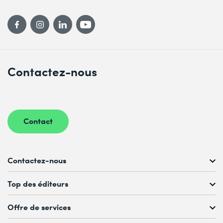
Contactez-nous
Contact
Contactez-nous
Conseil personnalisé au
Top des éditeurs
022 738 80 80 ou 021 321 65 00
du Lu au Ve, 08h00–17h00
Offre de services
Microsoft
romandie@digicomp.ch