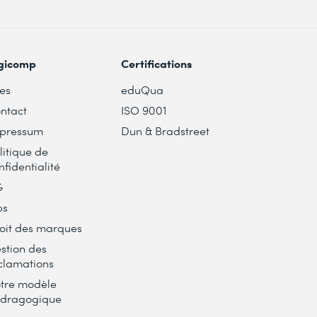
gicomp
Certifications
tes
eduQua
ntact
ISO 9001
pressum
Dun & Bradstreet
litique de
nfidentialité
G
bs
oit des marques
stion des
clamations
tre modèle
dragogique