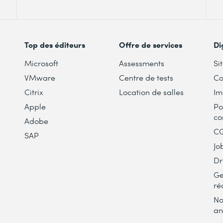
Top des éditeurs
Offre de services
Di
Microsoft
Assessments
Si
VMware
Centre de tests
Co
Citrix
Location de salles
Im
Apple
Po
co
Adobe
C
SAP
Jo
Dr
Ge
ré
No
an