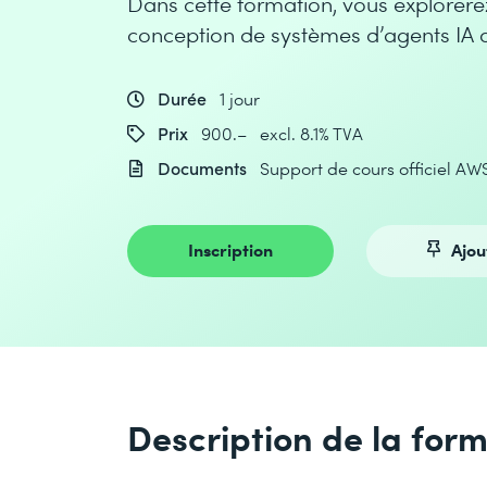
Dans cette formation, vous explorerez
conception de systèmes d’agents IA a
Durée
1 jour
Prix
900.– excl. 8.1% TVA
Documents
Support de cours officiel AW
Inscription
Ajou
Description de la for