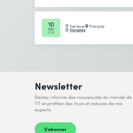
Solutions DIY
Observabilité et surveillance
Envoyer
Interopérabilité de l’agent
10
Genève
Français
DEC
Horaires
* Champs obligatoires
2026
8. Résumé et conclusion de la formation
Prochaines étapes et ressources supp
Résumé du cours
Newsletter
Restez informé des nouveautés du monde de
l’IT et profitez des trucs et astuces de nos
experts
S’abonner