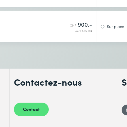
900.-
CHF
Sur place
excl. 8.1% TVA
lémentaires
Contactez-nous
S
Contact