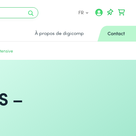
FR
À propos de digicomp
Contact
tensive
S –