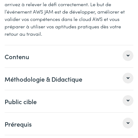
arrivez à relever le défi correctement. Le but de
l’événement AWS JAM est de développer, améliorer et
valider vos compétences dans le cloud AWS et vous
préparer à utiliser vos aptitudes pratiques dès votre
retour au travail.
Contenu
Jour 1
Méthodologie & Didactique
Module 1 : Introduction au cours
Cloud Operations, qu’est-ce que c’est ?
Ce cours est une formation intensive sous forme de bloc
Public cible
Le cadre AWS Well-Architected
de sessions journalières, si vous préférez un format plus
Les outils AWS Well-Architected
flexible, sous forme de plusieurs sessions virtuelles de 3
heures sur plusieurs jours,
cliquez ici
.
Ce cours s'adresse aux administrateurs système et
Prérequis
Module 2 : Gestion des accès
développeurs de logiciels, en particulier ceux qui
AWS Identity and Access Management (IAM)
Ce cours hybride est composé de 4 sessions d’une
occupent une fonction DevOps, en particulier :