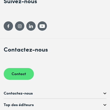
Suivez-nous
Contactez-nous
Contact
Contactez-nous
Conseil personnalisé au
Top des éditeurs
022 738 80 80 ou 021 321 65 00