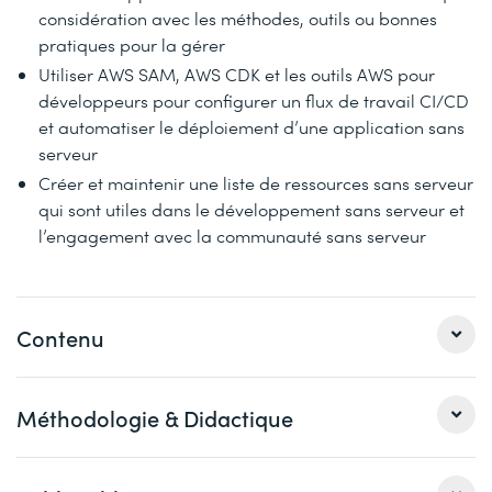
considération avec les méthodes, outils ou bonnes
pratiques pour la gérer
Utiliser AWS SAM, AWS CDK et les outils AWS pour
développeurs pour configurer un flux de travail CI/CD
et automatiser le déploiement d’une application sans
serveur
Créer et maintenir une liste de ressources sans serveur
qui sont utiles dans le développement sans serveur et
l’engagement avec la communauté sans serveur
Contenu
Apprenez à utiliser les frameworks AWS pour déployer
Méthodologie & Didactique
une application sans serveur dans des labs d’exercice
qui couvrent des sujets simples comme complexes. Vous