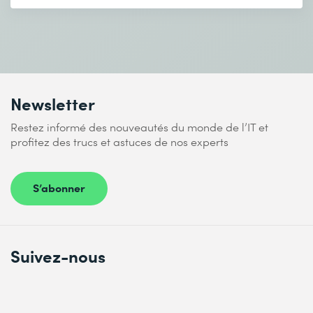
serverless
Exercice pratique 6 : Le CI/CD serverless sur AWS
Fait partie des cours suivants
Newsletter
Developing Serverless Solutions on AWS – Formation
intensive
Restez informé des nouveautés du monde de l’IT et
profitez des trucs et astuces de nos experts
S’abonner
Suivez-nous