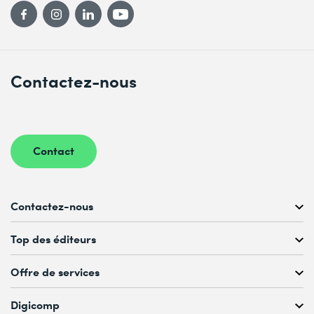
Contactez-nous
Contact
Contactez-nous
Conseil personnalisé au
Top des éditeurs
022 738 80 80 ou 021 321 65 00
du Lu au Ve, 08h00–17h00
Offre de services
Microsoft
romandie@digicomp.ch
VMware
Digicomp
Assessments