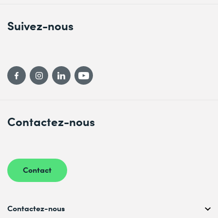
Aperçu du partage de données sur Amazon Redshift
Amazon DataZone pour le DAAS (Data as a service)
Suivez-nous
Module 11 : Conclusion
Exercice pratique : Exercice de fin de formation
Fait partie des cours suivants
Data Warehousing on AWS – Formation intensive
Contactez-nous
Contact
Contactez-nous