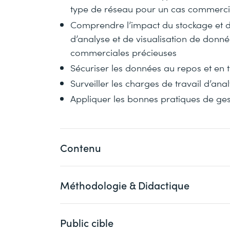
type de réseau pour un cas commercia
Comprendre l’impact du stockage et 
d’analyse et de visualisation de donné
commerciales précieuses
Sécuriser les données au repos et en t
Surveiller les charges de travail d’an
Appliquer les bonnes pratiques de ges
Contenu
Méthodologie & Didactique
Cette formation met l’accent sur la collect
données dans le pipeline d’analyse. Vo
un lac de données pour soutenir des cha
Public cible
Cette formation comprend des présentati
Vous apprendrez également comment inté