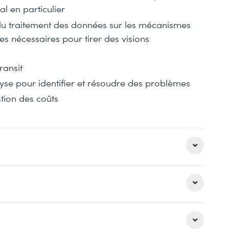
l en particulier
du traitement des données sur les mécanismes
es nécessaires pour tirer des visions
ransit
alyse pour identifier et résoudre des problèmes
tion des coûts
e, l’ingestion, le stockage et le traitement de
us apprendrez à intégrer Amazon Redshift dans
rges de travail d’analyse et de machine learning.
ons, des démos interactives, des exercices
grer les bonnes pratiques de sécurité,