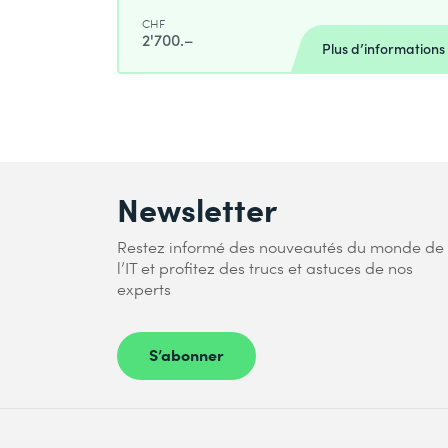
Module 6 : Créer des solutions d’analyt
CHF
2'700.–
Plus d’informations
L’utilisation pratique d’entrepôt de do
Activité : Créer des flux de travail d
Module B : Développer des architectur
Les architectures modernes de donné
Newsletter
Fait partie des cours suivants
Restez informé des nouveautés du monde de
l’IT et profitez des trucs et astuces de nos
Building Data Analytics Solutions Usi
experts
S’abonner