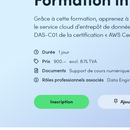
Grâce à cette formation, apprenez à 
le service cloud d’entrepôt de donn
DAS-C01 de la certification « AWS Cert
Durée
1 jour
Prix
900.– excl. 8.1% TVA
Documents
Support de cours numérique 
Rôles professionnels associés
Data Engi
Inscription
Ajou