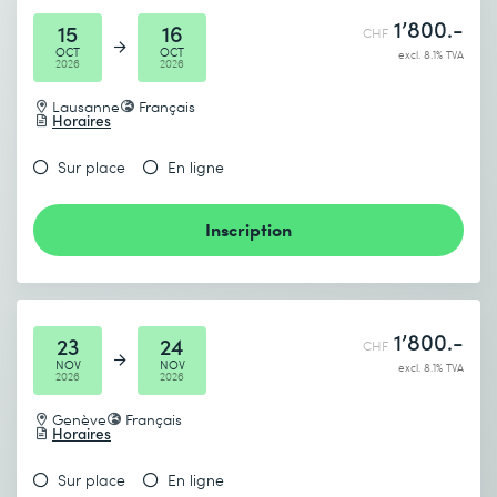
1’800.-
15
16
CHF
OCT
OCT
excl. 8.1% TVA
2026
2026
Lausanne
Français
Horaires
Je prends connaissance de
la politique de confidentialité
.
Sur place
En ligne
Inscription
Envoyer
* Champs obligatoires
1’800.-
23
24
CHF
NOV
NOV
excl. 8.1% TVA
2026
2026
Genève
Français
Horaires
Sur place
En ligne