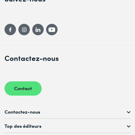
Contactez-nous
Contact
Contactez-nous
Conseil personnalisé au
Top des éditeurs
022 738 80 80 ou 021 321 65 00