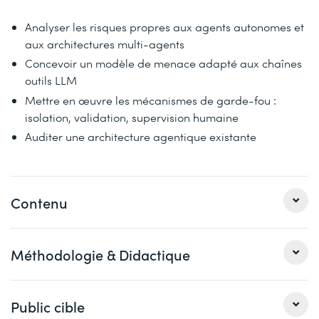
Analyser les risques propres aux agents autonomes et
aux architectures multi-agents
Concevoir un modèle de menace adapté aux chaînes
outils LLM
Mettre en œuvre les mécanismes de garde-fou :
isolation, validation, supervision humaine
Auditer une architecture agentique existante
Contenu
Module 1
Méthodologie & Didactique
Risques spécifiques : prompt injection indirecte via outils,
tool poisoning, escalade
Les participantes et participants auront accès à un
Public cible