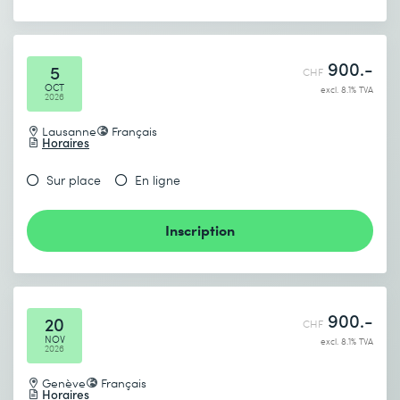
* Champs obligatoires
900.-
5
CHF
OCT
excl. 8.1% TVA
2026
Lausanne
Français
Horaires
Je prends connaissance de
la politique de confidentialité
.
Sur place
En ligne
Inscription
Envoyer
* Champs obligatoires
900.-
20
CHF
NOV
excl. 8.1% TVA
2026
Genève
Français
Horaires