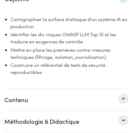
Cartographier la surface d'attaque d'un système IA en
production
Identifier les dix risques OWASP LLM Top 10 et les
traduire en exigences de contrôle
Mettre en place les premières contre-mesures
techniques (filtrage, isolation, journalisation)
Construire un référentiel de tests de sécurité
reproductibles
Contenu
Module 1
Méthodologie & Didactique
Panorama des menaces : OWASP LLM Top 10, MITRE