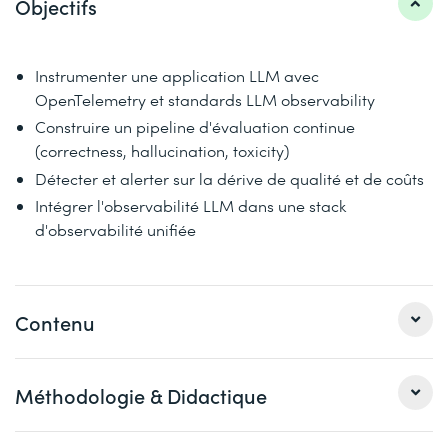
Objectifs
Instrumenter une application LLM avec
OpenTelemetry et standards LLM observability
Construire un pipeline d'évaluation continue
(correctness, hallucination, toxicity)
Détecter et alerter sur la dérive de qualité et de coûts
Intégrer l'observabilité LLM dans une stack
d'observabilité unifiée
Contenu
Module 1
Méthodologie & Didactique
Paysage LLMOps : enjeux, outils, standards émergents