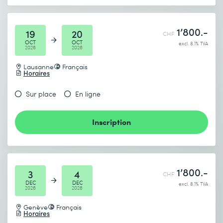
* Champs obligatoires
1’800.-
19
20
CHF
OCT
OCT
excl. 8.1% TVA
2026
2026
Lausanne
Français
Horaires
Je prends connaissance de
la politique de confidentialité
.
Sur place
En ligne
Inscription
Envoyer
* Champs obligatoires
1’800.-
3
4
CHF
DEC
DEC
excl. 8.1% TVA
2026
2026
Genève
Français
Horaires