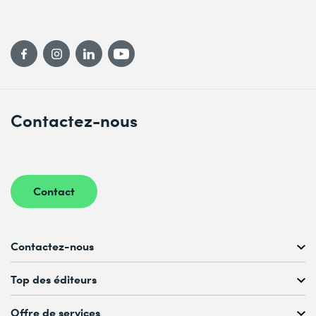
Contactez-nous
Contact
Contactez-nous
Conseil personnalisé au
Top des éditeurs
022 738 80 80 ou 021 321 65 00
du Lu au Ve, 08h00–17h00
Offre de services