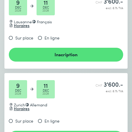
3’600.-
9
11
CHF
DEC
DEC
excl. 8.1% TVA
2026
2026
Lausanne
Français
Horaires
Sur place
En ligne
Inscription
3’600.-
9
11
CHF
DEC
DEC
excl. 8.1% TVA
2026
2026
Zurich
Allemand
Horaires
Sur place
En ligne