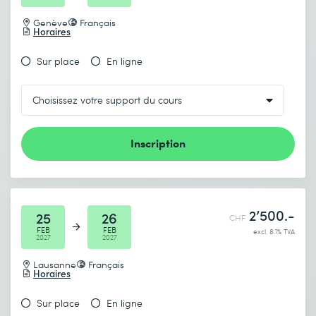
Genève
Français
Horaires
Sur place
En ligne
Inscription
2’500.-
25
26
CHF
FEB
FEB
excl. 8.1% TVA
2027
2027
Lausanne
Français
Horaires
Sur place
En ligne