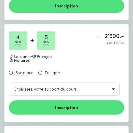
Inscription
2’500.-
4
5
CHF
NOV
NOV
excl. 8.1% TVA
2027
2027
Lausanne
Français
Horaires
Sur place
En ligne
Inscription