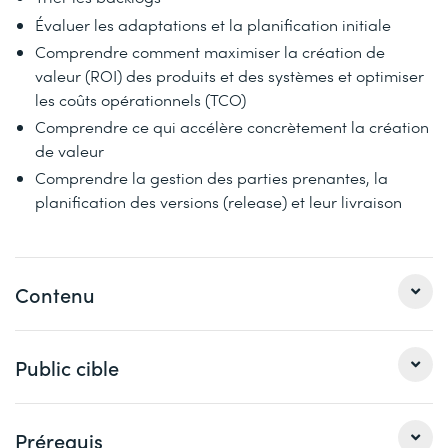
Évaluer les adaptations et la planification initiale
Comprendre comment maximiser la création de
valeur (ROI) des produits et des systèmes et optimiser
les coûts opérationnels (TCO)
Comprendre ce qui accélère concrètement la création
de valeur
Comprendre la gestion des parties prenantes, la
planification des versions (release) et leur livraison
Contenu
Public cible
Value Driven Development
Le rôle principal d'un Product Owner est
d'augmenter la valeur du produit dont il est
responsable. Ce chapitre explore les facteurs et
Personnes responsables de l'optimisation de la valeur de
Prérequis