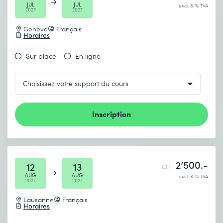
JUL
JUL
excl. 8.1% TVA
2027
2027
Genève
Français
Horaires
Sur place
En ligne
Inscription
2’500.-
12
13
CHF
AUG
AUG
excl. 8.1% TVA
2027
2027
Lausanne
Français
Horaires