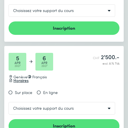
Inscription
2’500.-
5
6
CHF
APR
APR
excl. 8.1% TVA
2027
2027
Genève
Français
Horaires
Sur place
En ligne
Inscription