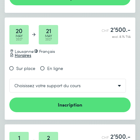
2’500.-
20
21
CHF
MAY
MAY
excl. 8.1% TVA
2027
2027
Lausanne
Français
Horaires
Sur place
En ligne
Inscription
2’500.-
1
2
CHF