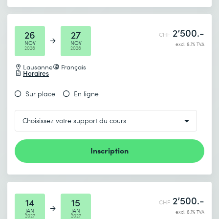
2’500.-
26
27
CHF
NOV
NOV
excl. 8.1% TVA
2026
2026
Lausanne
Français
Horaires
Sur place
En ligne
Inscription
2’500.-
14
15
CHF
JAN
JAN
excl. 8.1% TVA
2027
2027