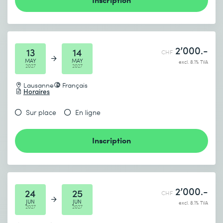
2’000.-
13
14
CHF
MAY
MAY
excl. 8.1% TVA
2027
2027
Lausanne
Français
Horaires
Sur place
En ligne
Inscription
2’000.-
24
25
CHF
JUN
JUN
excl. 8.1% TVA
2027
2027