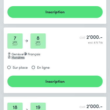
Inscription
2’000.-
7
8
CHF
JAN
JAN
excl. 8.1% TVA
2027
2027
Genève
Français
Horaires
Sur place
En ligne
Inscription
2’000.-
18
19
CHF