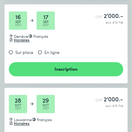
2’000.-
16
17
CHF
SEP
SEP
excl. 8.1% TVA
2027
2027
Genève
Français
Horaires
Sur place
En ligne
Inscription
2’000.-
28
29
CHF
OCT
OCT
excl. 8.1% TVA
2027
2027
Lausanne
Français
Horaires