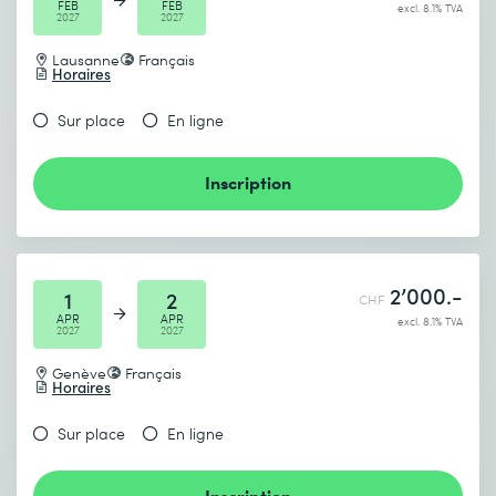
FEB
FEB
excl. 8.1% TVA
2027
2027
Lausanne
Français
Horaires
Sur place
En ligne
Inscription
2’000.-
1
2
CHF
APR
APR
excl. 8.1% TVA
2027
2027
Genève
Français
Horaires
Sur place
En ligne
Inscription