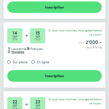
Envoyer
Inscription
* Champs obligatoires
Si vous vous inscrivez, nous garantissons
14
15
ce cours !
SEP
SEP
2026
2026
2’000.-
CHF
excl. 8.1% TVA
Lausanne
Français
Horaires
Je prends connaissance de
la politique de confidentialité
.
Sur place
En ligne
Envoyer
Inscription
* Champs obligatoires
Si vous vous inscrivez, nous garantissons
22
23
ce cours !
SEP
SEP
2026
2026