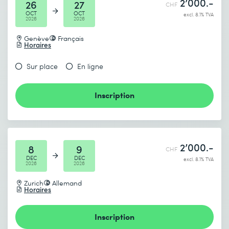
2’000.-
26
27
CHF
OCT
OCT
excl. 8.1% TVA
2026
2026
Genève
Français
Horaires
Sur place
En ligne
Inscription
2’000.-
8
9
CHF
DEC
DEC
excl. 8.1% TVA
2026
2026
Zurich
Allemand
Horaires
Inscription