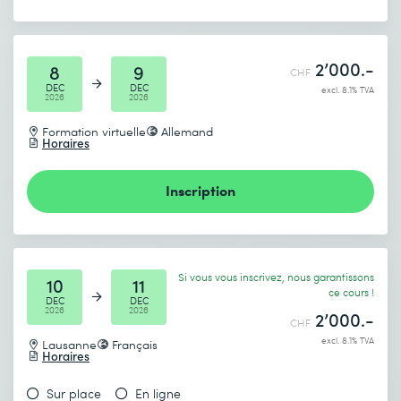
2’000.-
8
9
CHF
DEC
DEC
excl. 8.1% TVA
2026
2026
Formation virtuelle
Allemand
Horaires
Inscription
Si vous vous inscrivez, nous garantissons
10
11
ce cours !
DEC
DEC
2026
2026
2’000.-
CHF
excl. 8.1% TVA
Lausanne
Français
Horaires
Sur place
En ligne