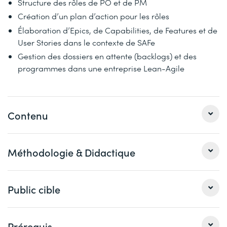
Structure des rôles de PO et de PM
Création d’un plan d’action pour les rôles
Élaboration d’Epics, de Capabilities, de Features et de
User Stories dans le contexte de SAFe
Gestion des dossiers en attente (backlogs) et des
programmes dans une entreprise Lean-Agile
Contenu
Méthodologie & Didactique
Mise en pratique de SAFe dans une entreprise Lean
La mentalité Lean-Agile en lien avec les rôles de
Product Owner (PO) et Product Manager (PM)
Cette formation est basée sur l’interaction. De nombreux
Public cible
Travailler avec la gestion de portefeuilles Lean (LPM :
flipcharts (entre autres) sont créés pendant la formation.
Lean Portfolio Management)
Des exercices en groupe vous permettront d’apprendre à
réagir rapidement et à comprendre ce qui doit être fait
Exploration continue des besoins des clients
Ce cours s’adresse aux product managers, product line
Prérequis