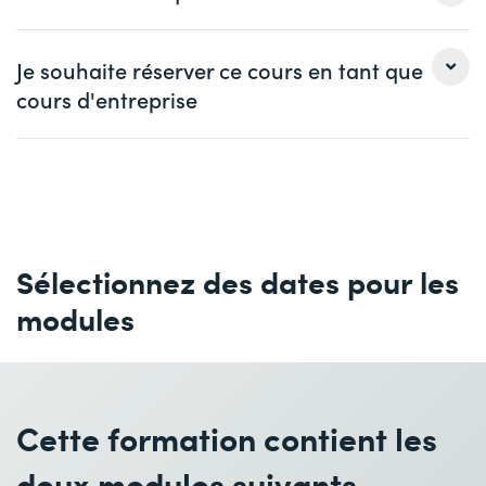
» :
Quelques jours avant le début de votre cours, vous
Madame
Monsieur
recevrez un e-mail de PeopleCert vous transmettant
Je souhaite réserver ce cours en tant que
votre voucher pour l'examen. Il vous permettra de passer
cours d'entreprise
Prénom *
Nom *
votre certification en ligne et en différé à la suite de votre
formation depuis votre domicile. Pour information, c'est
Madame
Monsieur
lors de votre inscription à l'examen que vous serez en
Société
optionnel
mesure de consulter les créneaux disponibles proposés
Prénom *
Nom *
par l'éditeur pour le passage de votre examen en ligne.
e-mail *
Téléphone *
Aussi, nous attirons votre attention qu'il est important
d'enregistrer votre voucher au plus tard jusqu'au premier
Sélectionnez des dates pour les
Société *
jour du cours. Nos formateurs veilleront à ce que cette
modules
action soit bien effectuée dès le début de votre
formation.
e-mail *
Téléphone *
Votre examen en ligne sera surveillé par un examinateur
de PeopleCert qui contrôlera également votre identité.
Nombre de participants *
Lieu de formation souhaité
Cette formation contient les
Vous devrez donc disposer d'un ordinateur équipé d'un
microphone et d'une caméra.
deux modules suivants
Date de début (DD.MM.YYYY) *