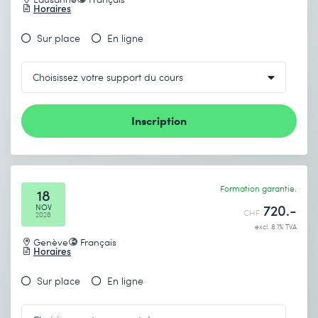
Horaires
Sur place
En ligne
Envoyer
* Champs obligatoires
Inscription
Formation garantie.
18
720.-
NOV
CHF
2026
excl. 8.1% TVA
Genève
Français
Horaires
Sur place
En ligne