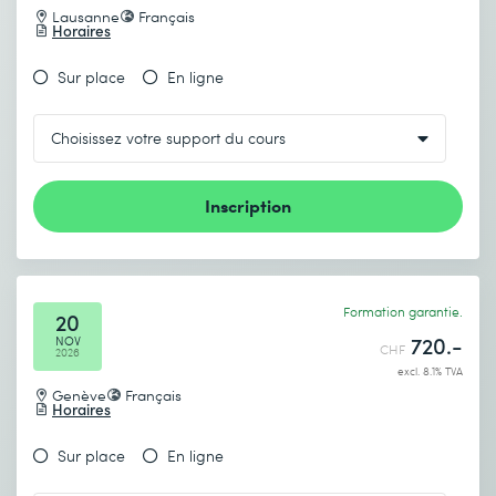
Lausanne
Français
Horaires
Sur place
En ligne
Envoyer
* Champs obligatoires
Inscription
Formation garantie.
20
720.-
NOV
CHF
2026
excl. 8.1% TVA
Genève
Français
Horaires
Sur place
En ligne