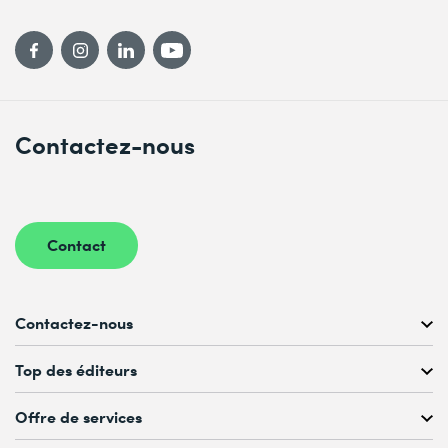
Contactez-nous
Contact
Contactez-nous
Conseil personnalisé au
Top des éditeurs
022 738 80 80 ou 021 321 65 00
du Lu au Ve, 08h00–17h00
Offre de services
Microsoft