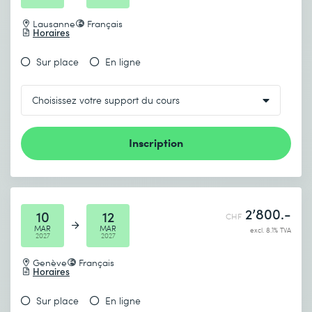
Lausanne
Français
Horaires
Sur place
En ligne
Inscription
2’800.-
10
12
CHF
MAR
MAR
excl. 8.1% TVA
2027
2027
Genève
Français
Horaires
Sur place
En ligne