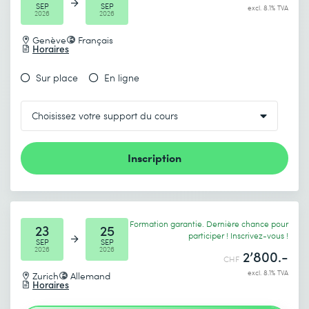
SEP
SEP
excl. 8.1% TVA
2026
2026
Genève
Français
Horaires
Sur place
En ligne
Inscription
Formation garantie. Dernière chance pour
23
25
participer ! Inscrivez-vous !
SEP
SEP
2026
2026
2’800.-
CHF
excl. 8.1% TVA
Zurich
Allemand
Horaires