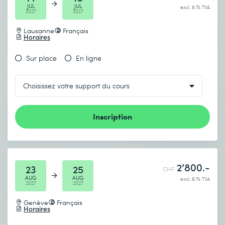
JUL
JUL
excl. 8.1% TVA
2027
2027
Lausanne
Français
Horaires
Sur place
En ligne
Inscription
2’800.-
23
25
CHF
AUG
AUG
excl. 8.1% TVA
2027
2027
Genève
Français
Horaires