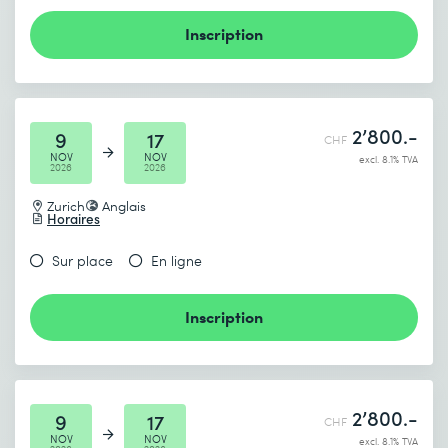
Inscription
2’800.-
9
17
CHF
NOV
NOV
excl. 8.1% TVA
2026
2026
Zurich
Anglais
Horaires
Sur place
En ligne
Inscription
2’800.-
9
17
CHF
NOV
NOV
excl. 8.1% TVA