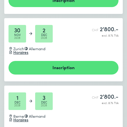
2’800.-
30
2
CHF
NOV
DEC
excl. 8.1% TVA
2026
2026
Zurich
Allemand
Horaires
Inscription
2’800.-
1
3
CHF
DEC
DEC
excl. 8.1% TVA
2026
2026
Berne
Allemand
Horaires