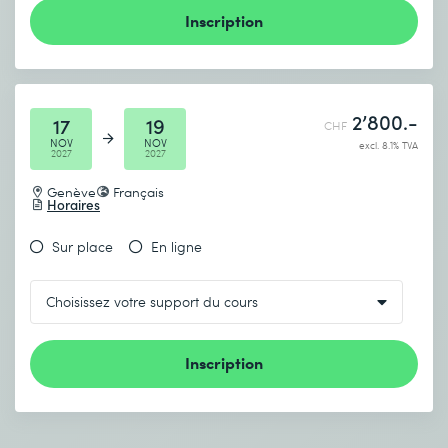
Inscription
2’800.-
17
19
CHF
NOV
NOV
excl. 8.1% TVA
2027
2027
Genève
Français
Horaires
Sur place
En ligne
Inscription