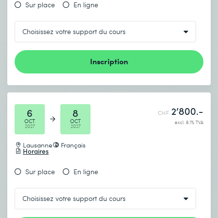
Sur place
En ligne
Inscription
2’800.-
6
8
CHF
OCT
OCT
excl. 8.1% TVA
2027
2027
Lausanne
Français
Horaires
Sur place
En ligne