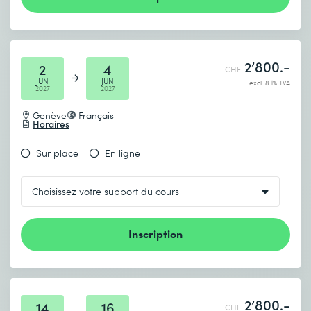
2’800.-
2
4
CHF
JUN
JUN
excl. 8.1% TVA
2027
2027
Genève
Français
Horaires
Sur place
En ligne
Inscription
2’800.-
14
16
CHF