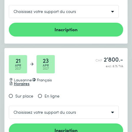
Inscription
2’800.-
21
23
CHF
APR
APR
excl. 8.1% TVA
2027
2027
Lausanne
Français
Horaires
Sur place
En ligne
Inscription