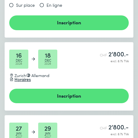
Sur place
En ligne
Inscription
2’800.-
16
18
CHF
DEC
DEC
excl. 8.1% TVA
2026
2026
Zurich
Allemand
Horaires
Inscription
2’800.-
27
29
CHF
JAN
JAN
excl. 8.1% TVA
2027
2027