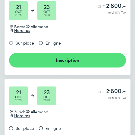
2’800.-
21
23
CHF
OCT
OCT
excl. 8.1% TVA
2026
2026
Berne
Allemand
Horaires
Sur place
En ligne
Inscription
2’800.-
21
23
CHF
OCT
OCT
excl. 8.1% TVA
2026
2026
Zurich
Allemand
Horaires
Sur place
En ligne