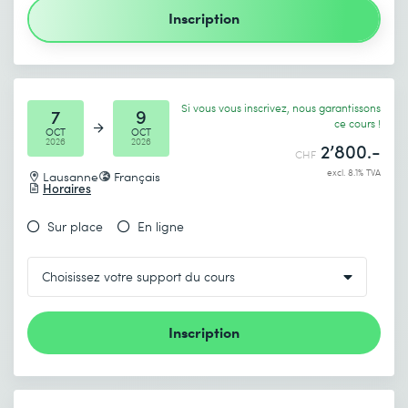
Inscription
Si vous vous inscrivez, nous garantissons
7
9
ce cours !
OCT
OCT
2026
2026
2’800.-
CHF
excl. 8.1% TVA
Lausanne
Français
Horaires
Sur place
En ligne
Inscription