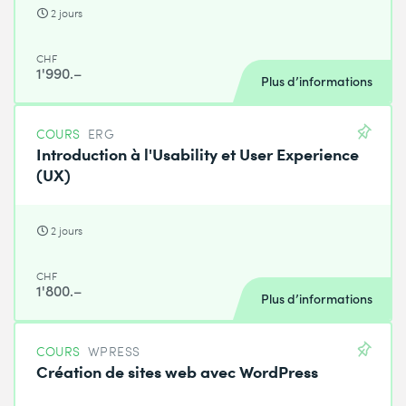
2 jours
CHF
1'990.–
Plus d’informations
COURS
ERG
Introduction à l'Usability et User Experience
(UX)
2 jours
CHF
1'800.–
Plus d’informations
COURS
WPRESS
Création de sites web avec WordPress