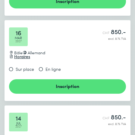
Inscription
850.-
16
CHF
MAR
excl. 8.1% TVA
2027
Bâle
Allemand
Horaires
Sur place
En ligne
Inscription
850.-
14
CHF
JUL
excl. 8.1% TVA
2027