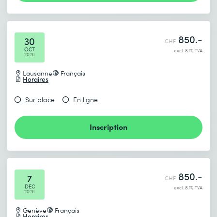
850.-
30
CHF
OCT
excl. 8.1% TVA
2026
Lausanne
Français
Horaires
Sur place
En ligne
Inscription
850.-
7
CHF
DEC
excl. 8.1% TVA
2026
Genève
Français
Horaires