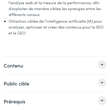
l’analyse web et la mesure de la performance, afin
d’exploiter de manière ciblée les synergies entre les
différents canaux
Utilisation ciblée de l’intelligence artificielle (IA) pour
analyser, optimiser et créer des contenus pour le SEO
et le GEO
Contenu
1 SEO et moteurs de recherche
Public cible
Introduction à l’optimisation pour les moteurs de
recherche (SEO) et à l’optimisation pour les moteurs
Cette formation s'adresse aux webmasters,
Prérequis
génératifs (GEO): Objectifs, limites et interactions
développeurs web, entreprises et personnes désirant