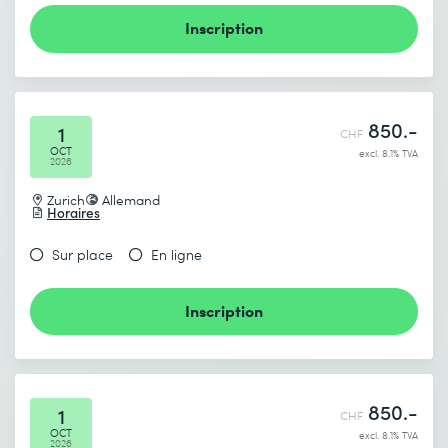
Chiffres clés : Nombre de pages consultées, visiteurs
uniques, durée de consultation des pages, nombre
Inscription
d’abandons
Utiliser Google Analytics pour le SEO et le marketing
850.-
1
CHF
OCT
excl. 8.1% TVA
2026
Zurich
Allemand
Horaires
Sur place
En ligne
Inscription
850.-
1
CHF
OCT
excl. 8.1% TVA
2026