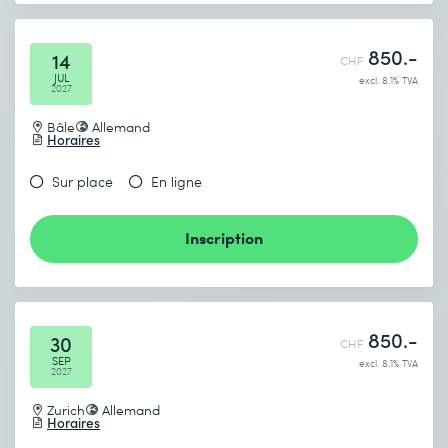
850.-
14
CHF
JUL
excl. 8.1% TVA
2027
Bâle
Allemand
Horaires
Sur place
En ligne
Inscription
850.-
30
CHF
SEP
excl. 8.1% TVA
2027
Zurich
Allemand
Horaires