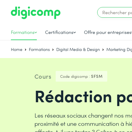
Formations
Certifications
Offre pour entreprises
Home
Formations
Digital Media & Design
Marketing Dig
Cours
Code digicomp :
SFSM
Rédaction p
Les réseaux sociaux changent nos m
proximité et une communication à hi
affecte-t-il vos textes ? Grâce à ce co