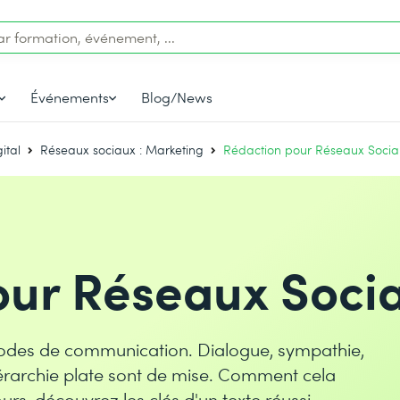
Événements
Blog/News
ital
Réseaux sociaux : Marketing
Rédaction pour Réseaux Soci
our Réseaux Soci
odes de communication. Dialogue, sympathie,
érarchie plate sont de mise. Comment cela
urs, découvrez les clés d'un texte réussi.