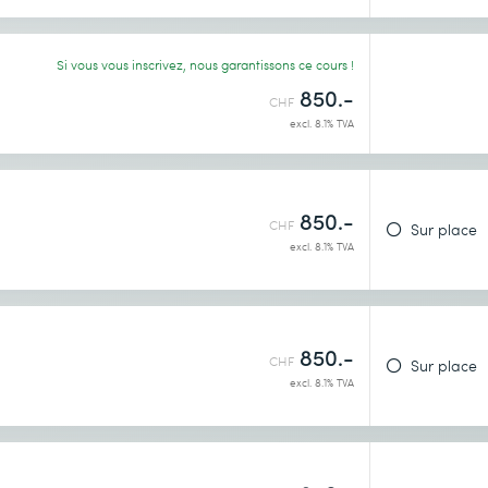
Si vous vous inscrivez, nous garantissons ce cours !
850.-
CHF
excl. 8.1% TVA
850.-
CHF
Sur place
identialité
.
excl. 8.1% TVA
850.-
CHF
Sur place
excl. 8.1% TVA