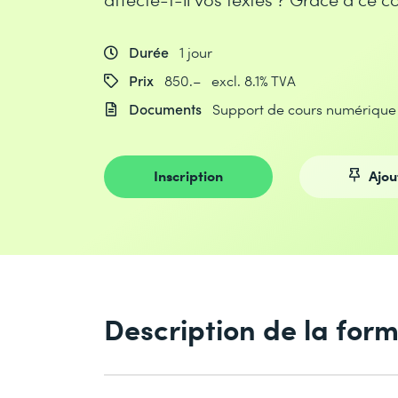
Durée
1 jour
Prix
850.– excl. 8.1% TVA
Documents
Support de cours numérique
Inscription
Ajou
Description de la for