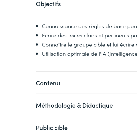
Objectifs
Connaissance des règles de base pour
Écrire des textes clairs et pertinents 
Connaître le groupe cible et lui écrire
Utilisation optimale de l'IA (Intelligence 
Contenu
Méthodologie & Didactique
Dans ce cours, vous découvrirez les clés 
réseaux sociaux et apprendrez ainsi à
management). Vous vous entraînerez int
Public cible
La formation s’effectue en groupes de 1
principal et à impliquer les utilisateurs 
discussion, le partage d'expérience et la