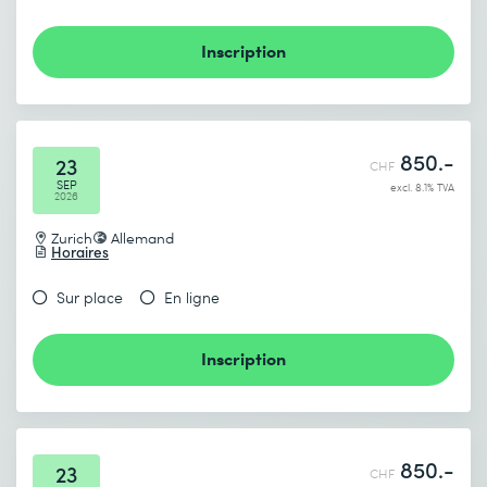
CHF
850.–
* Champs obligatoires
Inscription
Plus d’informations
COURS
850.-
Réseaux Sociaux en Marketing &
23
CHF
Communication
SEP
excl. 8.1% TVA
2026
Zurich
Allemand
Horaires
1 jour
Sur place
En ligne
CHF
850.–
Plus d’informations
Inscription
COURS
Social Media Marketing Starter Kit
850.-
23
CHF