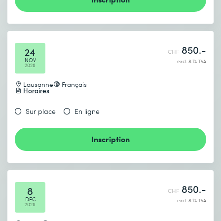
COURS
Google Gemini - Prompt Engineering
avancé et cas d’utilisation
850.-
24
CHF
NOV
excl. 8.1% TVA
0.5 jours
2026
Lausanne
Français
CHF
Horaires
450.–
Plus d’informations
Sur place
En ligne
Inscription
850.-
8
CHF
DEC
excl. 8.1% TVA
2026