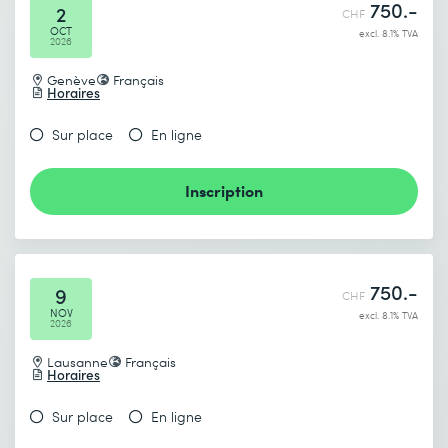
750.-
2
CHF
OCT
excl. 8.1% TVA
2026
Genève
Français
Horaires
Je prends connaissance de
la politique de confidentialité
.
Sur place
En ligne
Inscription
Envoyer
* Champs obligatoires
750.-
9
CHF
NOV
excl. 8.1% TVA
2026
Lausanne
Français
Horaires
Sur place
En ligne