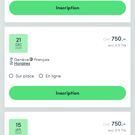
Inscription
750.-
21
CHF
DEC
excl. 8.1% TVA
2026
Genève
Français
Horaires
Sur place
En ligne
Inscription
750.-
15
CHF
JAN
excl. 8.1% TVA
2027