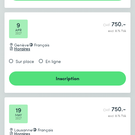
750.-
9
CHF
APR
excl. 8.1% TVA
2027
Genève
Français
Horaires
Sur place
En ligne
Inscription
750.-
19
CHF
MAY
excl. 8.1% TVA
2027
Lausanne
Français
Horaires