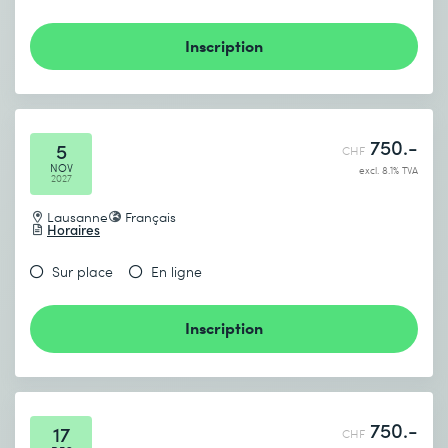
Inscription
750.-
5
CHF
NOV
excl. 8.1% TVA
2027
Lausanne
Français
Horaires
Sur place
En ligne
Inscription
750.-
17
CHF