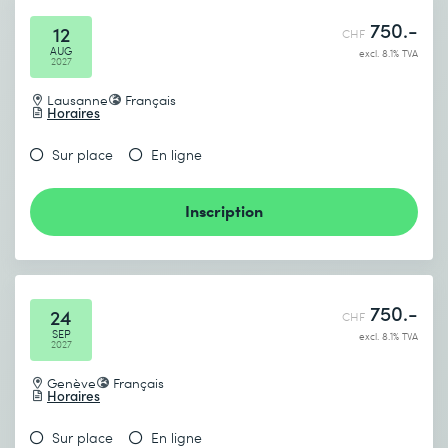
750.-
12
CHF
AUG
excl. 8.1% TVA
2027
Lausanne
Français
Horaires
Sur place
En ligne
Inscription
750.-
24
CHF
SEP
excl. 8.1% TVA
2027
Genève
Français
Horaires
Sur place
En ligne