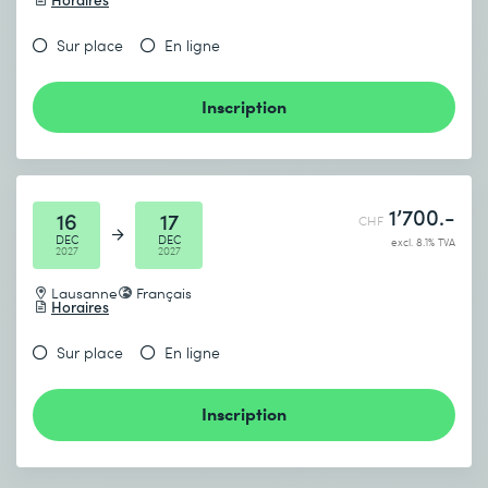
Sur place
En ligne
Inscription
1’700.-
16
17
CHF
DEC
DEC
excl. 8.1% TVA
2027
2027
Lausanne
Français
Horaires
Sur place
En ligne
Inscription