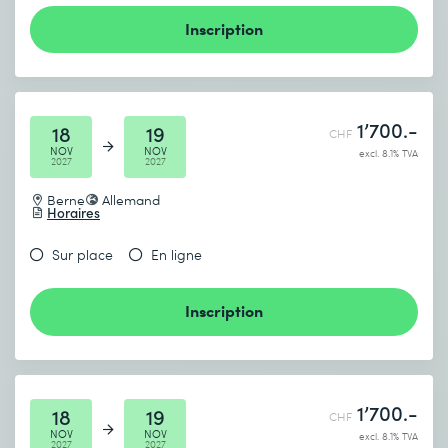
Inscription
1’700.-
18
19
CHF
NOV
NOV
excl. 8.1% TVA
2027
2027
Berne
Allemand
Horaires
Sur place
En ligne
Inscription
1’700.-
18
19
CHF
NOV
NOV
excl. 8.1% TVA
2027
2027