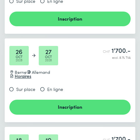
Sur place
En ligne
Inscription
1’700.-
26
27
CHF
OCT
OCT
excl. 8.1% TVA
2026
2026
Berne
Allemand
Horaires
Sur place
En ligne
Inscription
1’700.-
18
19
CHF