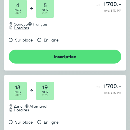
1’700.-
4
5
CHF
NOV
NOV
excl. 8.1% TVA
2027
2027
Genève
Français
Horaires
Sur place
En ligne
Inscription
1’700.-
18
19
CHF
NOV
NOV
excl. 8.1% TVA
2027
2027
Zurich
Allemand
Horaires
Sur place
En ligne