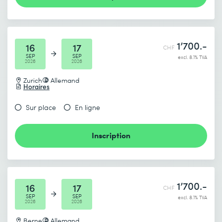
1’700.-
16
17
CHF
SEP
SEP
excl. 8.1% TVA
2026
2026
Zurich
Allemand
Horaires
Sur place
En ligne
Inscription
1’700.-
16
17
CHF
SEP
SEP
excl. 8.1% TVA
2026
2026
Berne
Allemand