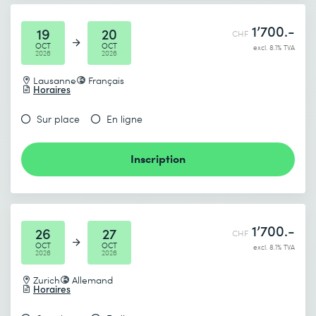
1’700.-
19
20
CHF
OCT
OCT
excl. 8.1% TVA
2026
2026
Lausanne
Français
Horaires
Sur place
En ligne
Inscription
1’700.-
26
27
CHF
OCT
OCT
excl. 8.1% TVA
2026
2026
Zurich
Allemand
Horaires