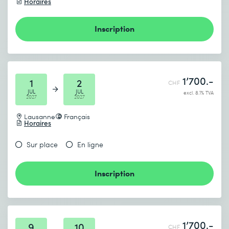
Horaires
Inscription
1’700.-
1
2
CHF
JUL
JUL
excl. 8.1% TVA
2027
2027
Lausanne
Français
Horaires
Sur place
En ligne
Inscription
1’700.-
9
10
CHF