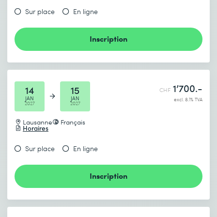
Sur place
En ligne
Inscription
1’700.-
14
15
CHF
JAN
JAN
excl. 8.1% TVA
2027
2027
Lausanne
Français
Horaires
Sur place
En ligne
Inscription