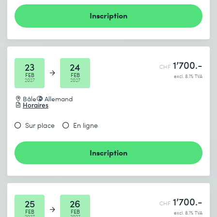
Inscription
1’700.-
23
24
CHF
FEB
FEB
excl. 8.1% TVA
2027
2027
Bâle
Allemand
Horaires
Sur place
En ligne
Inscription
1’700.-
25
26
CHF
FEB
FEB
excl. 8.1% TVA
2027
2027