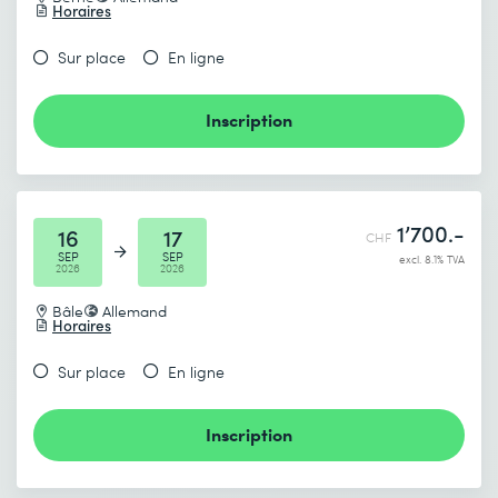
Horaires
Sur place
En ligne
Inscription
1’700.-
16
17
CHF
SEP
SEP
excl. 8.1% TVA
2026
2026
Bâle
Allemand
Horaires
Sur place
En ligne
Inscription