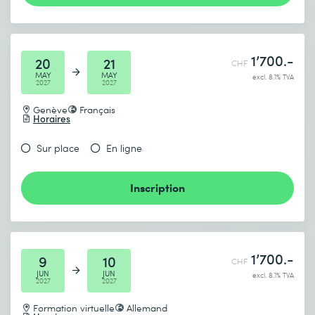
1’700.-
20
21
CHF
MAY
MAY
excl. 8.1% TVA
2027
2027
Genève
Français
Horaires
Sur place
En ligne
Inscription
1’700.-
9
10
CHF
JUN
JUN
excl. 8.1% TVA
2027
2027
Formation virtuelle
Allemand