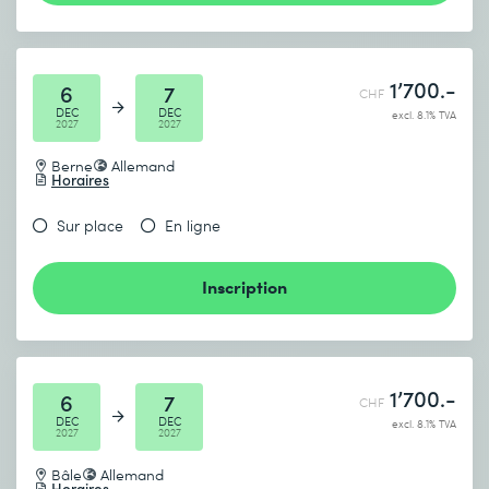
1’700.-
6
7
CHF
DEC
DEC
excl. 8.1% TVA
2027
2027
Berne
Allemand
Horaires
Sur place
En ligne
Inscription
1’700.-
6
7
CHF
DEC
DEC
excl. 8.1% TVA
2027
2027
Bâle
Allemand
Horaires