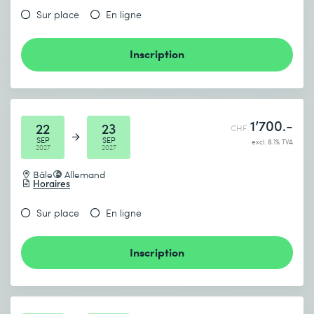
Sur place
En ligne
Inscription
1’700.-
22
23
CHF
SEP
SEP
excl. 8.1% TVA
2027
2027
Bâle
Allemand
Horaires
Sur place
En ligne
Inscription