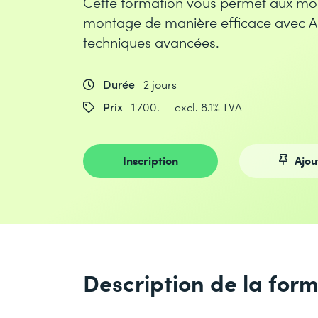
Cette formation vous permet aux mon
montage de manière efficace avec A
techniques avancées.
Durée
2 jours
Prix
1'700.– excl. 8.1% TVA
Inscription
Ajou
Description de la for