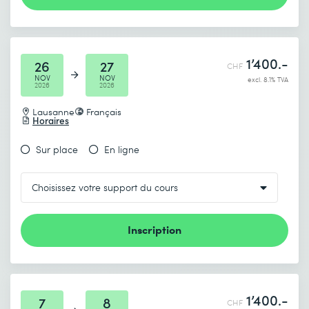
1’400.-
26
27
CHF
NOV
NOV
excl. 8.1% TVA
2026
2026
Lausanne
Français
Horaires
Sur place
En ligne
Inscription
1’400.-
7
8
CHF