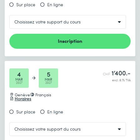
Sur place
En ligne
Inscription
1’400.-
4
5
CHF
MAR
MAR
excl. 8.1% TVA
2027
2027
Genève
Français
Horaires
Sur place
En ligne