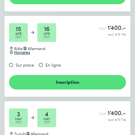
1’400.-
15
16
CHF
APR
APR
excl. 8.1% TVA
2027
2027
Bâle
Allemand
Horaires
Sur place
En ligne
Inscription
1’400.-
3
4
CHF
MAY
MAY
excl. 8.1% TVA
2027
2027
Zurich
Allemand