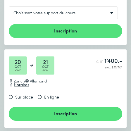
Inscription
1’400.-
20
21
CHF
OCT
OCT
excl. 8.1% TVA
2027
2027
Zurich
Allemand
Horaires
Sur place
En ligne
Inscription