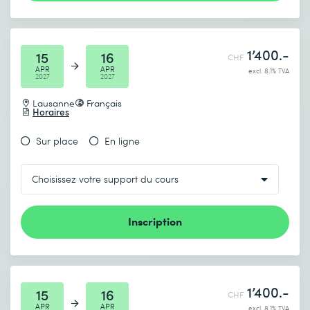
1’400.-
15
16
CHF
APR
APR
excl. 8.1% TVA
2027
2027
Lausanne
Français
Horaires
Sur place
En ligne
Inscription
1’400.-
15
16
CHF
APR
APR
excl. 8.1% TVA