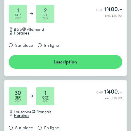
1’400.-
1
2
CHF
SEP
SEP
excl. 8.1% TVA
2027
2027
Bâle
Allemand
Horaires
Sur place
En ligne
Inscription
1’400.-
30
1
CHF
SEP
OCT
excl. 8.1% TVA
2027
2027
Lausanne
Français
Horaires
Sur place
En ligne