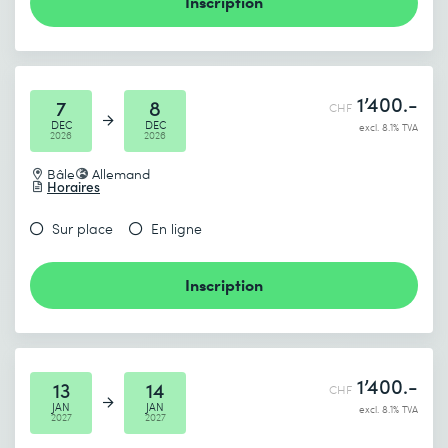
Inscription
1’400.-
7
8
CHF
DEC
DEC
excl. 8.1% TVA
2026
2026
Bâle
Allemand
Horaires
Sur place
En ligne
Inscription
1’400.-
13
14
CHF
JAN
JAN
excl. 8.1% TVA
2027
2027