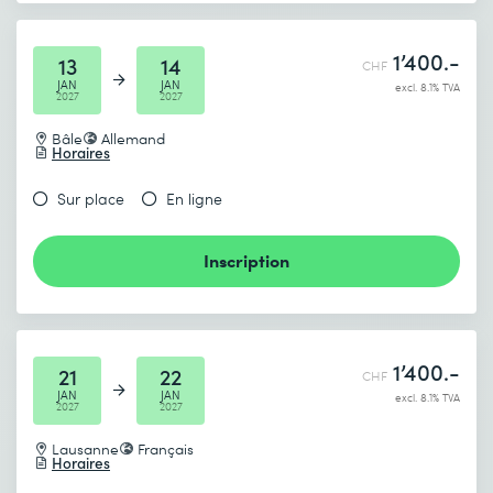
1’400.-
13
14
CHF
JAN
JAN
excl. 8.1% TVA
2027
2027
Bâle
Allemand
Horaires
Sur place
En ligne
Inscription
1’400.-
21
22
CHF
JAN
JAN
excl. 8.1% TVA
2027
2027
Lausanne
Français
Horaires