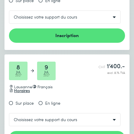
Sur place
En ligne
Inscription
1’400.-
8
9
CHF
JUL
JUL
excl. 8.1% TVA
2027
2027
Lausanne
Français
Horaires
Sur place
En ligne