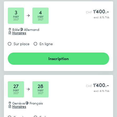
1’400.-
3
4
CHF
MAY
MAY
excl. 8.1% TVA
2027
2027
Bâle
Allemand
Horaires
Sur place
En ligne
Inscription
1’400.-
27
28
CHF
MAY
MAY
excl. 8.1% TVA
2027
2027
Genève
Français
Horaires