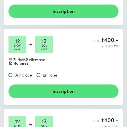
Inscription
1’400.-
12
13
CHF
NOV
NOV
excl. 8.1% TVA
2026
2026
Zurich
Allemand
Horaires
Sur place
En ligne
Inscription
1’400.-
12
13
CHF
NOV
NOV
excl. 8.1% TVA