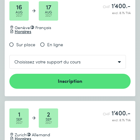
1’400.-
16
17
CHF
AUG
AUG
excl. 8.1% TVA
2027
2027
Genève
Français
Horaires
Sur place
En ligne
Inscription
1’400.-
1
2
CHF
SEP
SEP
excl. 8.1% TVA
2027
2027
Zurich
Allemand
Horaires