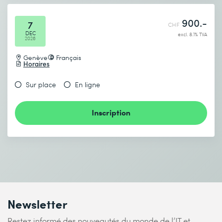
* Champs obligatoires
900.-
7
CHF
DEC
excl. 8.1% TVA
2026
Genève
Français
Horaires
Sur place
En ligne
Inscription
Newsletter
Restez informé des nouveautés du monde de l’IT et