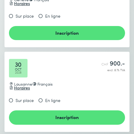
Horaires
Je prends connaissance de
la politique de confidentialité
.
Date de fin (DD.MM.YYYY) *
Sur place
En ligne
Inscription
Envoyer
* Champs obligatoires
900.-
30
CHF
OCT
excl. 8.1% TVA
2026
Lausanne
Français
Horaires
Je prends connaissance de
la politique de confidentialité
.
Sur place
En ligne
Inscription
Envoyer